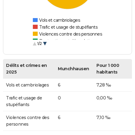
Vols et cambriolages
Trafic et usage de stupéfiants
Violences contre des personnes
Destructions et dégradations
1/2
Escroqueries et fraudes
Délits et crimes en
Pour 1 000
Munchhausen
2025
habitants
Vols et cambriolages
6
7,28 ‰
Trafic et usage de
0
0,00 ‰
stupéfiants
Violences contre des
6
7,10 ‰
personnes