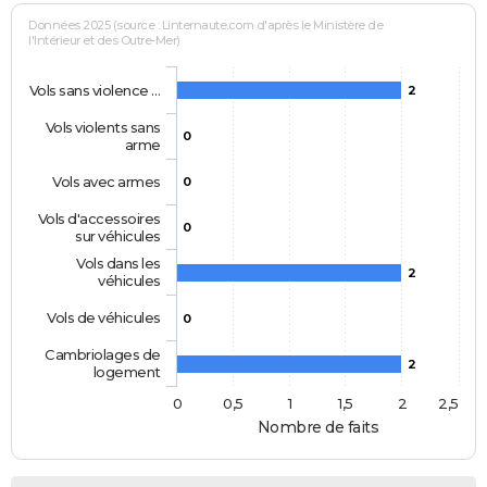
Données 2025 (source : Linternaute.com d'après le Ministère de
l'Intérieur et des Outre-Mer)
Vols sans violence …
2
Vols violents sans
0
arme
Vols avec armes
0
Vols d'accessoires
0
sur véhicules
Vols dans les
2
véhicules
Vols de véhicules
0
Cambriolages de
2
logement
0
0,5
1
1,5
2
2,5
Nombre de faits