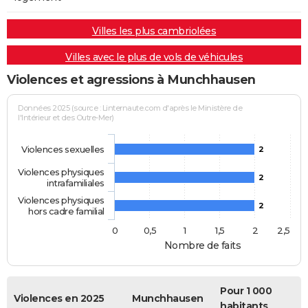
Villes les plus cambriolées
Villes avec le plus de vols de véhicules
Violences et agressions à Munchhausen
Données 2025 (source : Linternaute.com d'après le Ministère de
l'Intérieur et des Outre-Mer)
Violences sexuelles
2
Violences physiques
2
intrafamiliales
Violences physiques
2
hors cadre familial
0
0,5
1
1,5
2
2,5
Nombre de faits
Pour 1 000
Violences en 2025
Munchhausen
habitants