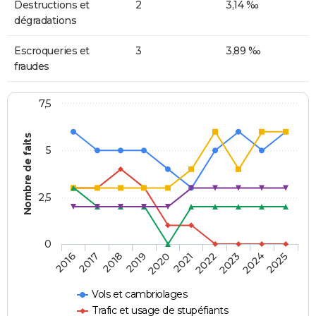
Destructions et
2
3,14 ‰
dégradations
Escroqueries et
3
3,89 ‰
fraudes
7,5
Nombre de faits
5
2,5
0
2018
2023
2020
2025
2017
2022
2019
2024
2016
2021
Vols et cambriolages
Trafic et usage de stupéfiants