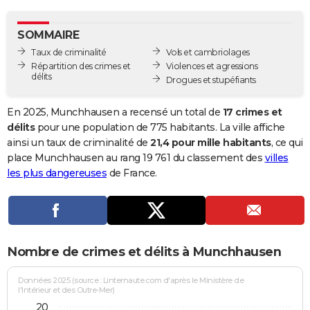
City break
Voyage de noces
Climat
Destinations
Voyage nature
Forum
+
PHOTO
SOMMAIRE
GUIDES D'ACHAT
Taux de criminalité
Vols et cambriolages
Répartition des crimes et
Violences et agressions
BONS PLANS
délits
Drogues et stupéfiants
CARTE DE VOEUX
En 2025, Munchhausen a recensé un total de
17 crimes et
Carte Bonne année
Carte Pâques
Carte de Noël
Carte Saint-Valentin
Carte d'anniversaire
délits
pour une population de 775 habitants. La ville affiche
DICTIONNAIRE
ainsi un taux de criminalité de
21,4 pour mille habitants
, ce qui
Biographies
Expressions
Dictionnaire
Citations
Proverbes
place Munchhausen au rang 19 761 du classement des
villes
PROGRAMME TV
les plus dangereuses
de France.
COPAINS D'AVANT
Se connecter
Collèges
Universités
Service militaire
S'inscrire
Lycées
Primaires
Entreprises
Avis de recherche
AVIS DE DÉCÈS
FORUM
Nombre de crimes et délits à Munchhausen
Lifestyle
Sport
Television
Cinema
Bricolage
Culture
Auto
Voyage
Données 2025 (source : Linternaute.com d'après le Ministère de
l'Intérieur et des Outre-Mer)
20