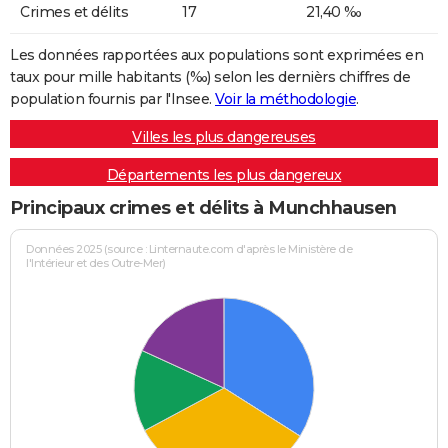
Crimes et délits
17
21,40 ‰
Les données rapportées aux populations sont exprimées en
taux pour mille habitants (‰) selon les dernièrs chiffres de
population fournis par l'Insee.
Voir la méthodologie
.
Villes les plus dangereuses
Départements les plus dangereux
Principaux crimes et délits à Munchhausen
Données 2025 (source : Linternaute.com d'après le Ministère de
l'Intérieur et des Outre-Mer)