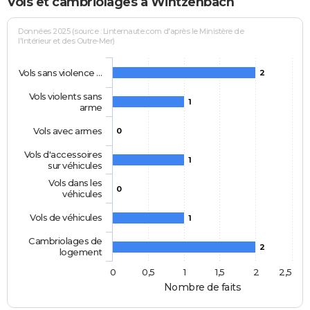
Vols et cambriolages à Wintzenbach
Données 2025 (source : Linternaute.com d'après le Ministère de
l'Intérieur et des Outre-Mer)
Vols sans violence …
2
Vols violents sans
1
arme
Vols avec armes
0
Vols d'accessoires
1
sur véhicules
Vols dans les
0
véhicules
Vols de véhicules
1
Cambriolages de
2
logement
0
0,5
1
1,5
2
2,5
Nombre de faits