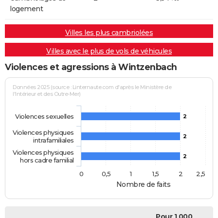
logement
Villes les plus cambriolées
Villes avec le plus de vols de véhicules
Violences et agressions à Wintzenbach
Données 2025 (source : Linternaute.com d'après le Ministère de
l'Intérieur et des Outre-Mer)
Violences sexuelles
2
Violences physiques
2
intrafamiliales
Violences physiques
2
hors cadre familial
0
0,5
1
1,5
2
2,5
Nombre de faits
Pour 1 000