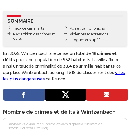
City break
Voyage de noces
Climat
Destinations
Voyage nature
Forum
+
PHOTO
GUIDES D'ACHAT
SOMMAIRE
Taux de criminalité
Vols et cambriolages
BONS PLANS
Répartition des crimes et
Violences et agressions
délits
Drogues et stupéfiants
CARTE DE VOEUX
Carte Bonne année
Carte Pâques
Carte de Noël
Carte Saint-Valentin
Carte d'anniversaire
En 2025, Wintzenbach a recensé un total de
18 crimes et
DICTIONNAIRE
délits
pour une population de 532 habitants. La ville affiche
Biographies
Expressions
Dictionnaire
Citations
Proverbes
ainsi un taux de criminalité de
33,4 pour mille habitants
, ce
PROGRAMME TV
qui place Wintzenbach au rang 11 518 du classement des
villes
COPAINS D'AVANT
les plus dangereuses
de France.
Se connecter
Collèges
Universités
Service militaire
S'inscrire
Lycées
Primaires
Entreprises
Avis de recherche
AVIS DE DÉCÈS
FORUM
Nombre de crimes et délits à Wintzenbach
Lifestyle
Sport
Television
Cinema
Bricolage
Culture
Auto
Voyage
Données 2025 (source : Linternaute.com d'après le Ministère de
l'Intérieur et des Outre-Mer)