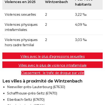
Violences en 2025
Wintzenbach
habitants
Violences sexuelles
2
3,22 ‰
Violences physiques
2
4,09 ‰
intrafamiliales
Violences physiques
2
3,03 ‰
hors cadre familial
Villes avec le plus d'agressions sexuelles
Villes avec le plus de violence intrafamiliale
Classement : le trafic de drogue par ville
Les villes à proximité de Wintzenbach
Neewiller-près-Lauterbourg (67630)
Schaffhouse-près-Seltz (67470)
Eberbach-Seltz (67470)