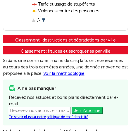
Trafic et usage de stupéfiants
Violences contre des personnes
Destructions et dégradations
1/2
Escroqueries et fraudes
Classement : destructions et dégradations par ville
Classement : fraudes et escroqueries par ville
Si dans une commune, moins de cinq faits ont été recensés
au cours des trois dernières années, une donnée moyenne est
proposée à la place.
Voir la méthodologie
.
A ne pas manquer
Recevez nos astuces et bons plans directement par e-
mail.
Je m'abonne
En savoir plus sur notre politique de confidentialité