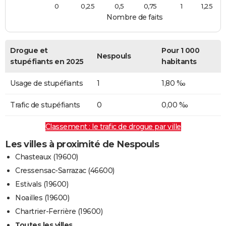
0
0,25
0,5
0,75
1
1,25
Nombre de faits
Drogue et
Pour 1 000
Nespouls
stupéfiants en 2025
habitants
Usage de stupéfiants
1
1,80 ‰
Trafic de stupéfiants
0
0,00 ‰
Classement : le trafic de drogue par ville
Les villes à proximité de Nespouls
Chasteaux (19600)
Cressensac-Sarrazac (46600)
Estivals (19600)
Noailles (19600)
Chartrier-Ferrière (19600)
Toutes les villes