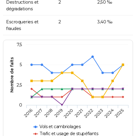
Destructions et
2
2,50 ‰
dégradations
Escroqueries et
2
3,40 ‰
fraudes
7,5
Nombre de faits
5
2,5
0
2018
2023
2020
2025
2017
2022
2019
2024
2016
2021
Vols et cambriolages
Trafic et usage de stupéfiants