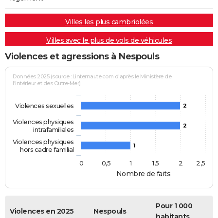
Villes les plus cambriolées
Villes avec le plus de vols de véhicules
Violences et agressions à Nespouls
Données 2025 (source : Linternaute.com d'après le Ministère de
l'Intérieur et des Outre-Mer)
Violences sexuelles
2
Violences physiques
2
intrafamiliales
Violences physiques
1
hors cadre familial
0
0,5
1
1,5
2
2,5
Nombre de faits
Pour 1 000
Violences en 2025
Nespouls
habitants