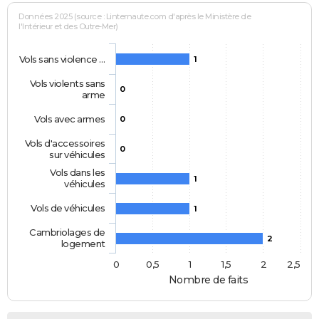
Données 2025 (source : Linternaute.com d'après le Ministère de
l'Intérieur et des Outre-Mer)
Vols sans violence …
1
Vols violents sans
0
arme
Vols avec armes
0
Vols d'accessoires
0
sur véhicules
Vols dans les
1
véhicules
Vols de véhicules
1
Cambriolages de
2
logement
0
0,5
1
1,5
2
2,5
Nombre de faits