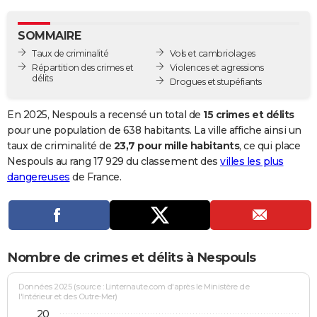
City break
Voyage de noces
Climat
Destinations
Voyage nature
Forum
+
PHOTO
SOMMAIRE
GUIDES D'ACHAT
Taux de criminalité
Vols et cambriolages
Répartition des crimes et
Violences et agressions
BONS PLANS
délits
Drogues et stupéfiants
CARTE DE VOEUX
En 2025, Nespouls a recensé un total de
15 crimes et délits
Carte Bonne année
Carte Pâques
Carte de Noël
Carte Saint-Valentin
Carte d'anniversaire
pour une population de 638 habitants. La ville affiche ainsi un
DICTIONNAIRE
taux de criminalité de
23,7 pour mille habitants
, ce qui place
Biographies
Expressions
Dictionnaire
Citations
Proverbes
Nespouls au rang 17 929 du classement des
villes les plus
PROGRAMME TV
dangereuses
de France.
COPAINS D'AVANT
Se connecter
Collèges
Universités
Service militaire
S'inscrire
Lycées
Primaires
Entreprises
Avis de recherche
AVIS DE DÉCÈS
FORUM
Nombre de crimes et délits à Nespouls
Lifestyle
Sport
Television
Cinema
Bricolage
Culture
Auto
Voyage
Données 2025 (source : Linternaute.com d'après le Ministère de
l'Intérieur et des Outre-Mer)
20