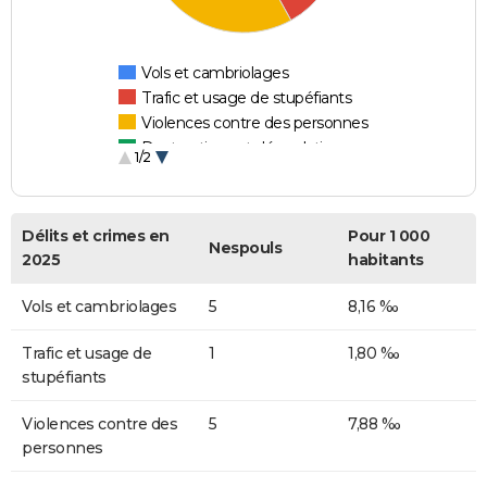
Vols et cambriolages
Trafic et usage de stupéfiants
Violences contre des personnes
Destructions et dégradations
1/2
Escroqueries et fraudes
Délits et crimes en
Pour 1 000
Nespouls
2025
habitants
Vols et cambriolages
5
8,16 ‰
Trafic et usage de
1
1,80 ‰
stupéfiants
Violences contre des
5
7,88 ‰
personnes