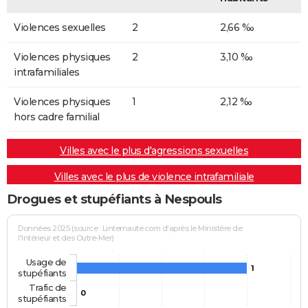
Violences sexuelles
2
2,66 ‰
Violences physiques
2
3,10 ‰
intrafamiliales
Violences physiques
1
2,12 ‰
hors cadre familial
Villes avec le plus d'agressions sexuelles
Villes avec le plus de violence intrafamiliale
Drogues et stupéfiants à Nespouls
Données 2025 (source : Linternaute.com d'après le Ministère de
l'Intérieur et des Outre-Mer)
Usage de
1
stupéfiants
Trafic de
0
stupéfiants