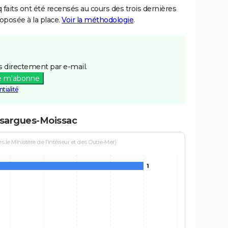
aits ont été recensés au cours des trois dernières
posée à la place.
Voir la méthodologie
.
 directement par e-mail.
e m'abonne
tialité
ssargues-Moissac
le Ministère de l'Intérieur et des Outre-Mer)
1