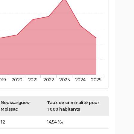
019
2020
2021
2022
2023
2024
2025
Neussargues-
Taux de criminalité pour
Moissac
1 000 habitants
12
14,54 ‰