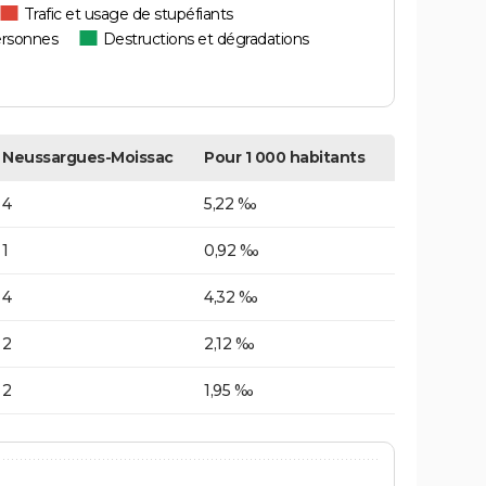
Trafic et usage de stupéfiants
ersonnes
Destructions et dégradations
Neussargues-Moissac
Pour 1 000 habitants
4
5,22 ‰
1
0,92 ‰
4
4,32 ‰
2
2,12 ‰
2
1,95 ‰