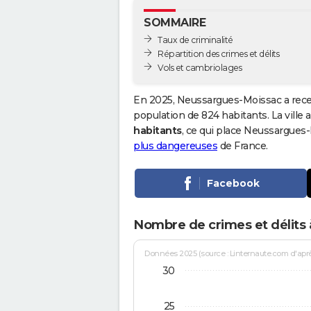
SOMMAIRE
Taux de criminalité
Répartition des crimes et délits
Vols et cambriolages
En 2025, Neussargues-Moissac a rece
population de 824 habitants. La ville a
habitants
, ce qui place Neussargues
plus dangereuses
de France.
Facebook
Nombre de crimes et délits
Données 2025 (source : Linternaute.com d'après 
30
25