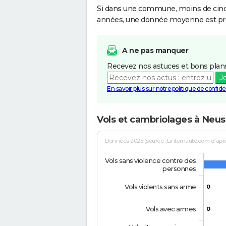
Si dans une commune, moins de cinq f
années, une donnée moyenne est pro
A ne pas manquer
Recevez nos astuces et bons plans
J
En savoir plus sur notre politique de confiden
Vols et cambriolages à Neu
Données 2025 (source : Linternaute.com d'après 
Vols sans violence contre des
personnes
Vols violents sans arme
0
Vols avec armes
0