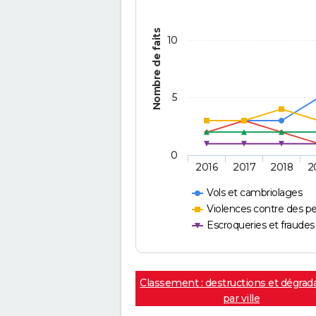
Nombre de faits
10
5
0
2016
2017
2018
2
Vols et cambriolages
Violences contre des p
Escroqueries et fraudes
Classement : destructions et dégrad
par ville