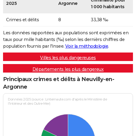
criminalité pour
2025
Argonne
1 000 habitants
Crimes et délits
8
33,38 ‰
Les données rapportées aux populations sont exprimées en
taux pour mille habitants (‰) selon les dernièrs chiffres de
population fournis par l'Insee.
Voir la méthodologie
.
Villes les plus dangereuses
Départements les plus dangereux
Principaux crimes et délits à Neuvilly-en-
Argonne
Données 2025 (source : Linternaute.com d'après le Ministère de
l'Intérieur et des Outre-Mer)