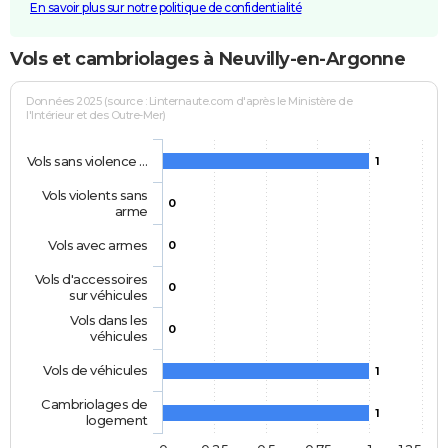
En savoir plus sur notre politique de confidentialité
Vols et cambriolages à Neuvilly-en-Argonne
Données 2025 (source : Linternaute.com d'après le Ministère de
l'Intérieur et des Outre-Mer)
Vols sans violence …
1
Vols violents sans
0
arme
Vols avec armes
0
Vols d'accessoires
0
sur véhicules
Vols dans les
0
véhicules
Vols de véhicules
1
Cambriolages de
1
logement