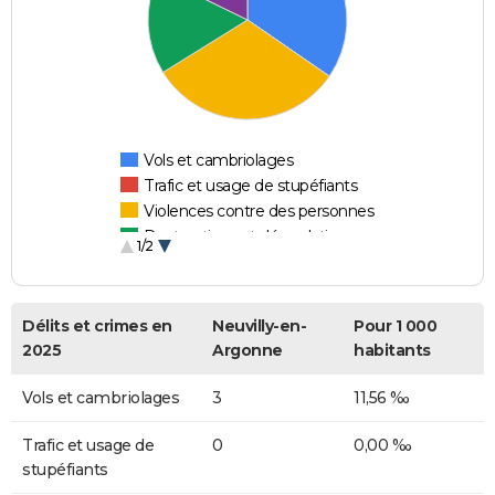
Vols et cambriolages
Trafic et usage de stupéfiants
Violences contre des personnes
Destructions et dégradations
1/2
Escroqueries et fraudes
Délits et crimes en
Neuvilly-en-
Pour 1 000
2025
Argonne
habitants
Vols et cambriolages
3
11,56 ‰
Trafic et usage de
0
0,00 ‰
stupéfiants