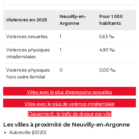
Neuvilly-en-
Pour 1 000
Violences en 2025
Argonne
habitants
Violences sexuelles
1
5,63 ‰
Violences physiques
1
4,90 ‰
intrafamiliales
Violences physiques
0
0,00 ‰
hors cadre familial
Villes avec le plus d'agressions sexuelles
Villes avec le plus de violence intrafamiliale
Classement : le trafic de drogue par ville
Les villes à proximité de Neuvilly-en-Argonne
Aubréville (55120)