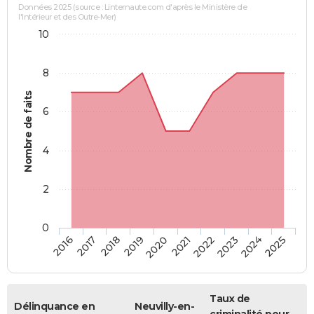
Données 2025 (source : Linternaute.com d'après le Ministère de
l'Intérieur et des Outre-Mer)
10
8
Nombre de faits
6
4
2
0
2018
2023
2017
2022
2016
2021
2020
2025
2019
2024
Taux de
Délinquance en
Neuvilly-en-