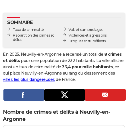
City break
Voyage de noces
Climat
Destinations
Voyage nature
Forum
+
PHOTO
GUIDES D'ACHAT
SOMMAIRE
Taux de criminalité
Vols et cambriolages
BONS PLANS
Répartition des crimes et
Violences et agressions
délits
Drogues et stupéfiants
CARTE DE VOEUX
Carte Bonne année
Carte Pâques
Carte de Noël
Carte Saint-Valentin
Carte d'anniversaire
DICTIONNAIRE
En 2025, Neuvilly-en-Argonne a recensé un total de
8 crimes
et délits
pour une population de 232 habitants. La ville affiche
Biographies
Expressions
Dictionnaire
Citations
Proverbes
PROGRAMME TV
ainsi un taux de criminalité de
33,4 pour mille habitants
, ce
qui place Neuvilly-en-Argonne au rang du classement des
COPAINS D'AVANT
villes les plus dangereuses
de France.
Se connecter
Collèges
Universités
Service militaire
S'inscrire
Lycées
Primaires
Entreprises
Avis de recherche
AVIS DE DÉCÈS
FORUM
Lifestyle
Sport
Television
Cinema
Bricolage
Culture
Auto
Voyage
Nombre de crimes et délits à Neuvilly-en-
Argonne