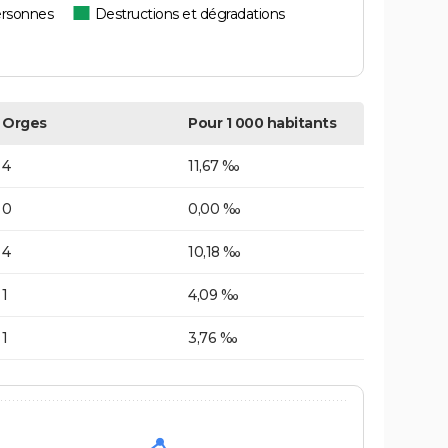
ersonnes
Destructions et dégradations
Orges
Pour 1 000 habitants
4
11,67 ‰
0
0,00 ‰
4
10,18 ‰
1
4,09 ‰
1
3,76 ‰