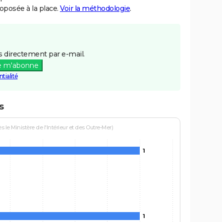
posée à la place.
Voir la méthodologie
.
 directement par e-mail.
e m'abonne
tialité
s
le Ministère de l'Intérieur et des Outre-Mer)
1
1