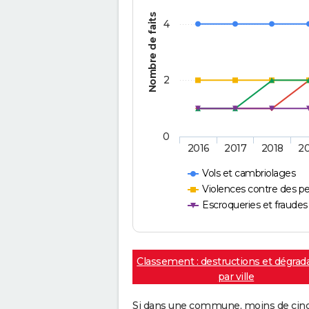
Nombre de faits
4
2
0
2016
2017
2018
2
Vols et cambriolages
Violences contre des p
Escroqueries et fraudes
Classement : destructions et dégrad
par ville
Si dans une commune, moins de cinq f