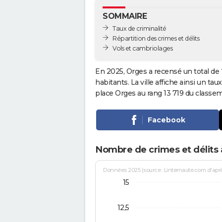
SOMMAIRE
Taux de criminalité
Répartition des crimes et délits
Vols et cambriolages
En 2025, Orges a recensé un total de
habitants. La ville affiche ainsi un tau
place Orges au rang 13 719 du class
Facebook
Nombre de crimes et délits
Données 2025 (source : Linternaute.com d'après 
15
12,5