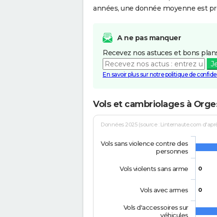
années, une donnée moyenne est pro
A ne pas manquer
Recevez nos astuces et bons plans
J
En savoir plus sur notre politique de confiden
Vols et cambriolages à Orge
Données 2025 (source : Linternaute.com d'après 
Vols sans violence contre des
personnes
Vols violents sans arme
0
Vols avec armes
0
Vols d'accessoires sur
véhicules