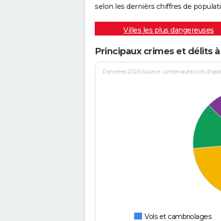
selon les dernièrs chiffres de populati
Villes les plus dangereuses
Principaux crimes et délits 
Données 2025 (source : Linternaute.com d'après 
Vols et cambriolages