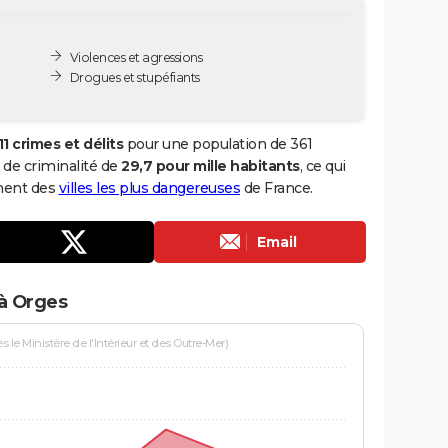
Violences et agressions
Drogues et stupéfiants
11 crimes et délits
pour une population de 361
x de criminalité de
29,7 pour mille habitants
, ce qui
ement des
villes les plus dangereuses
de France.
Email
 à Orges
le Ministère de l'Intérieur et des Outre-Mer)