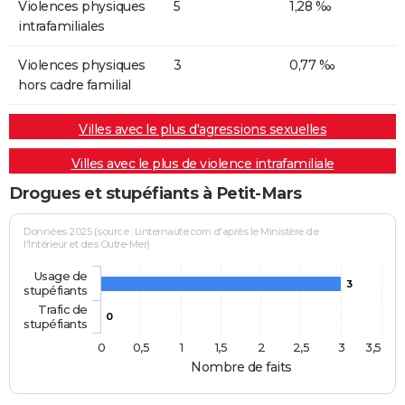
Violences physiques
5
1,28 ‰
intrafamiliales
Violences physiques
3
0,77 ‰
hors cadre familial
Villes avec le plus d'agressions sexuelles
Villes avec le plus de violence intrafamiliale
Drogues et stupéfiants à Petit-Mars
Données 2025 (source : Linternaute.com d'après le Ministère de
l'Intérieur et des Outre-Mer)
Usage de
3
stupéfiants
Trafic de
0
stupéfiants
0
0,5
1
1,5
2
2,5
3
3,5
Nombre de faits