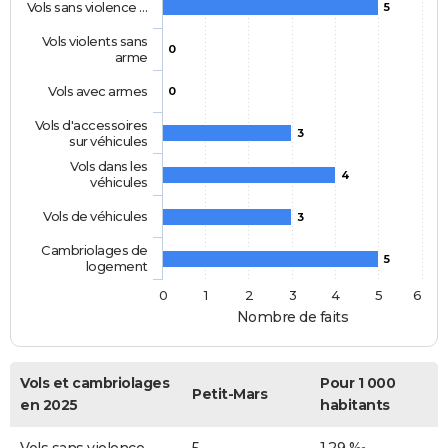
Vols sans violence …
5
Vols violents sans
0
arme
Vols avec armes
0
Vols d'accessoires
3
sur véhicules
Vols dans les
4
véhicules
Vols de véhicules
3
Cambriolages de
5
logement
0
1
2
3
4
5
6
Nombre de faits
Vols et cambriolages
Pour 1 000
Petit-Mars
en 2025
habitants
Vols sans violence
5
1,29 ‰