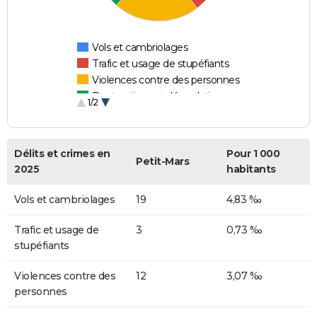
Vols et cambriolages
Trafic et usage de stupéfiants
Violences contre des personnes
Destructions et dégradations
1/2
Escroqueries et fraudes
Délits et crimes en
Pour 1 000
Petit-Mars
2025
habitants
Vols et cambriolages
19
4,83 ‰
Trafic et usage de
3
0,73 ‰
stupéfiants
Violences contre des
12
3,07 ‰
personnes