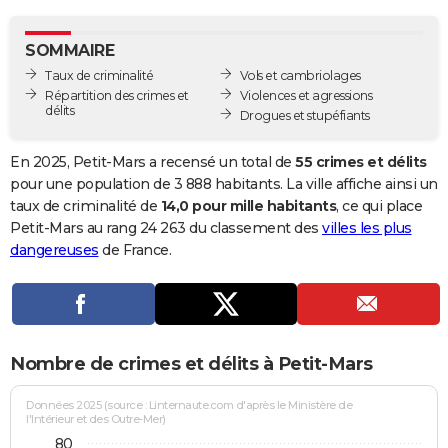
City break
Voyage de noces
Climat
Destinations
Voyage nature
Forum
+
PHOTO
SOMMAIRE
GUIDES D'ACHAT
Taux de criminalité
Vols et cambriolages
Répartition des crimes et
Violences et agressions
BONS PLANS
délits
Drogues et stupéfiants
CARTE DE VOEUX
En 2025, Petit-Mars a recensé un total de
55 crimes et délits
Carte Bonne année
Carte Pâques
Carte de Noël
Carte Saint-Valentin
Carte d'anniversaire
pour une population de 3 888 habitants. La ville affiche ainsi un
DICTIONNAIRE
taux de criminalité de
14,0 pour mille habitants
, ce qui place
Biographies
Expressions
Dictionnaire
Citations
Proverbes
Petit-Mars au rang 24 263 du classement des
villes les plus
PROGRAMME TV
dangereuses
de France.
COPAINS D'AVANT
Se connecter
Collèges
Universités
Service militaire
S'inscrire
Lycées
Primaires
Entreprises
Avis de recherche
AVIS DE DÉCÈS
FORUM
Nombre de crimes et délits à Petit-Mars
Lifestyle
Sport
Television
Cinema
Bricolage
Culture
Auto
Voyage
Données 2025 (source : Linternaute.com d'après le Ministère de
l'Intérieur et des Outre-Mer)
80