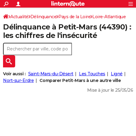
ACTUALITÉS
Connexion
S'inscrire
Actualité
Délinquance
Pays de la Loire
Loire-Atlantique
Rechercher
Société
Education
Villes
Politique
Faits Divers
Monde
+
SPORT
Délinquance à
Petit-Mars
(44390) :
Petit-Mars
Football
Cyclisme
Forum
Coupe du monde 2026
Tennis
Rugby
CULTURE
les chiffres de l'insécurité
TNT
Cinéma
Musique
Programme TV
Streaming
Sorties cinéma
+
FINANCE
Impôts
Immobilier
Banque
Crédit
Retraite
Epargne
Risques naturels par ville
Assurance
AUTO
Réserver un essai
Berlines
Forum auto
Essais
Citadines
SUV
+
HIGH-TECH
Voir aussi :
Saint-Mars-du-Désert
Les Touches
Ligné
Meilleur smartphone
Ordinateurs
Guide high-tech
Mobiles
Internet
Jeux vidéo
+
Nort-sur-Erdre
Comparer Petit-Mars à une autre ville
BRICOLAGE
Mise à jour le 25/05/26
Aménagement intérieur
Cuisine
Jardinage
+
Forum
Extérieur
Salle de bains
Rangement
WEEK-END
Escapades
Expositions
Week-end nature
Guides de France
Patrimoine
Musées
+
LIFESTYLE
Bien-être
Mode
+
Art de vivre
Loisirs
Modes de vie
SANTE
Guide de la santé
Médicaments
+
Alimentation
Maladies
Sommeil
VOYAGE