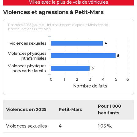
Villes avec le plus de vols de véhicules
Violences et agressions à Petit-Mars
Données 2025 (source : Linternaute.com d'après le Ministère de
l'Intérieur et des Outre-Mer)
Violences sexuelles
4
Violences physiques
5
intrafamiliales
Violences physiques
3
hors cadre familial
0
1
2
3
4
5
6
Nombre de faits
Pour 1 000
Violences en 2025
Petit-Mars
habitants
Violences sexuelles
4
1,03 ‰