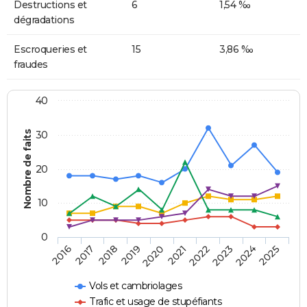
Destructions et
6
1,54 ‰
dégradations
Escroqueries et
15
3,86 ‰
fraudes
40
Nombre de faits
30
20
10
0
2018
2023
2017
2022
2016
2021
2020
2025
2019
2024
Vols et cambriolages
Trafic et usage de stupéfiants