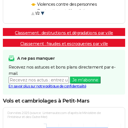
Violences contre des personnes
Destructions et dégradations
1/2
Escroqueries et fraudes
Classement : destructions et dégradations par ville
Classement : fraudes et escroqueries par ville
A ne pas manquer
Recevez nos astuces et bons plans directement par e-
mail.
Je m'abonne
En savoir plus sur notre politique de confidentialité
Vols et cambriolages à Petit-Mars
Données 2025 (source : Linternaute.com d'après le Ministère de
l'Intérieur et des Outre-Mer)