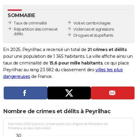
City break
Voyage de noces
Climat
Destinations
Voyage nature
Forum
+
PHOTO
SOMMAIRE
GUIDES D'ACHAT
Taux de criminalité
Vols et cambriolages
Répartition des crimes et
Violences et agressions
BONS PLANS
délits
Drogues et stupéfiants
CARTE DE VOEUX
En 2025, Peyrilhac a recensé un total de
21 crimes et délits
Carte Bonne année
Carte Pâques
Carte de Noël
Carte Saint-Valentin
Carte d'anniversaire
pour une population de 1 365 habitants. La ville affiche ainsi un
DICTIONNAIRE
taux de criminalité de
15,6 pour mille habitants
, ce qui place
Biographies
Expressions
Dictionnaire
Citations
Proverbes
Peyrilhac au rang 23 582 du classement des
villes les plus
PROGRAMME TV
dangereuses
de France.
COPAINS D'AVANT
Se connecter
Collèges
Universités
Service militaire
S'inscrire
Lycées
Primaires
Entreprises
Avis de recherche
AVIS DE DÉCÈS
FORUM
Nombre de crimes et délits à Peyrilhac
Lifestyle
Sport
Television
Cinema
Bricolage
Culture
Auto
Voyage
Données 2025 (source : Linternaute.com d'après le Ministère de
l'Intérieur et des Outre-Mer)
30