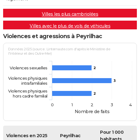
Villes les plus cambriolées
Villes avec le plus de vols de véhicules
Violences et agressions à Peyrilhac
Données 2025 (source : Linternaute.com d'après le Ministère de
l'Intérieur et des Outre-Mer)
Violences sexuelles
2
Violences physiques
3
intrafamiliales
Violences physiques
2
hors cadre familial
0
1
2
3
4
Nombre de faits
Pour 1 000
Violences en 2025
Peyrilhac
habitants