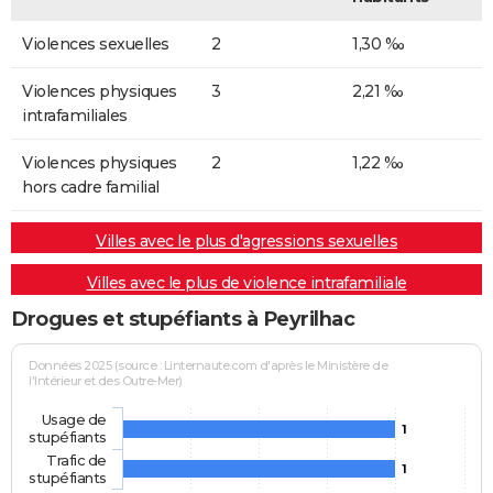
Violences sexuelles
2
1,30 ‰
Violences physiques
3
2,21 ‰
intrafamiliales
Violences physiques
2
1,22 ‰
hors cadre familial
Villes avec le plus d'agressions sexuelles
Villes avec le plus de violence intrafamiliale
Drogues et stupéfiants à Peyrilhac
Données 2025 (source : Linternaute.com d'après le Ministère de
l'Intérieur et des Outre-Mer)
Usage de
1
stupéfiants
Trafic de
1
stupéfiants