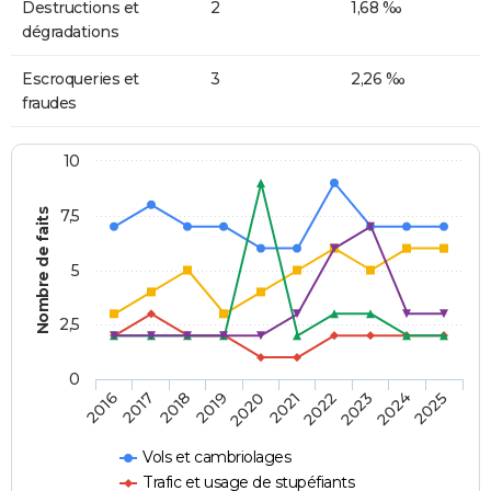
Destructions et
2
1,68 ‰
dégradations
Escroqueries et
3
2,26 ‰
fraudes
10
Nombre de faits
7,5
5
2,5
0
2018
2023
2020
2025
2017
2022
2019
2024
2016
2021
Vols et cambriolages
Trafic et usage de stupéfiants