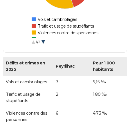
Vols et cambriolages
Trafic et usage de stupéfiants
Violences contre des personnes
Destructions et dégradations
1/2
Escroqueries et fraudes
Délits et crimes en
Pour 1 000
Peyrilhac
2025
habitants
Vols et cambriolages
7
5,15 ‰
Trafic et usage de
2
1,80 ‰
stupéfiants
Violences contre des
6
4,73 ‰
personnes