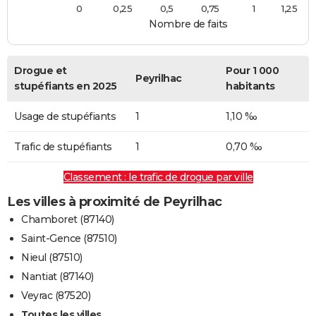
0
0,25
0,5
0,75
1
1,25
Nombre de faits
Drogue et
Pour 1 000
Peyrilhac
stupéfiants en 2025
habitants
Usage de stupéfiants
1
1,10 ‰
Trafic de stupéfiants
1
0,70 ‰
Classement : le trafic de drogue par ville
Les villes à proximité de Peyrilhac
Chamboret (87140)
Saint-Gence (87510)
Nieul (87510)
Nantiat (87140)
Veyrac (87520)
Toutes les villes