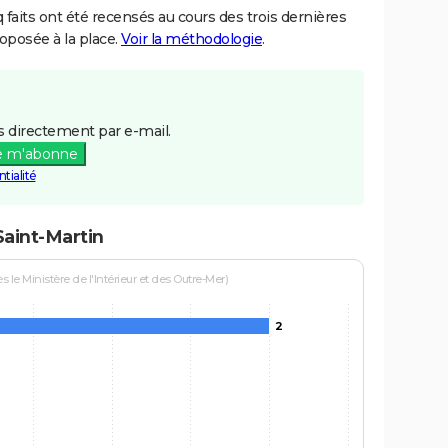
aits ont été recensés au cours des trois dernières
posée à la place.
Voir la méthodologie
.
 directement par e-mail.
e m'abonne
tialité
Saint-Martin
le Ministère de l'Intérieur et des Outre-Mer)
2