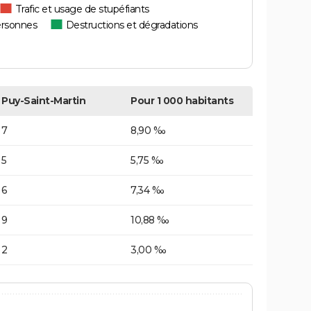
Trafic et usage de stupéfiants
ersonnes
Destructions et dégradations
Puy-Saint-Martin
Pour 1 000 habitants
7
8,90 ‰
5
5,75 ‰
6
7,34 ‰
9
10,88 ‰
2
3,00 ‰