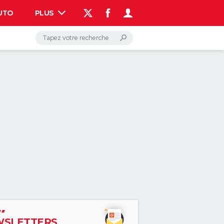
UTO
PLUS
AUTO
HIGH-TECH
BRICOLAGE
WEEK-END
LIFESTYLE
SANTE
VOYAGE
PHOTO
GUIDES D'ACHAT
BONS PLANS
CARTE DE VOEUX
DICTIONNAIRE
PROGRAMME TV
COPAINS D'AVANT
AVIS DE DÉCÈS
FORUM
Connexion
S'inscrire
Rechercher
SLETTERS