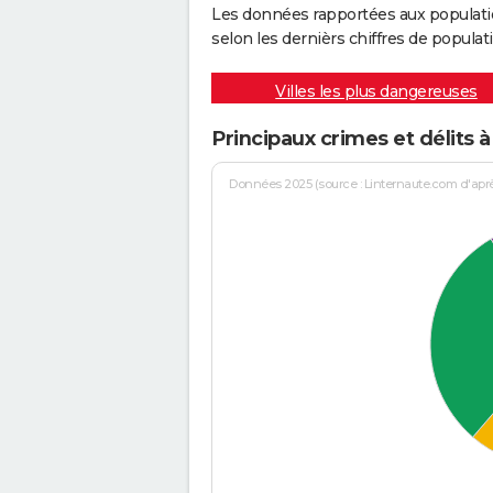
Les données rapportées aux populati
selon les dernièrs chiffres de populati
Villes les plus dangereuses
Principaux crimes et délits 
Données 2025 (source : Linternaute.com d'après 