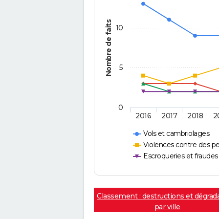
Nombre de faits
10
5
0
2016
2017
2018
2
Vols et cambriolages
Violences contre des p
Escroqueries et fraudes
Classement : destructions et dégrad
par ville