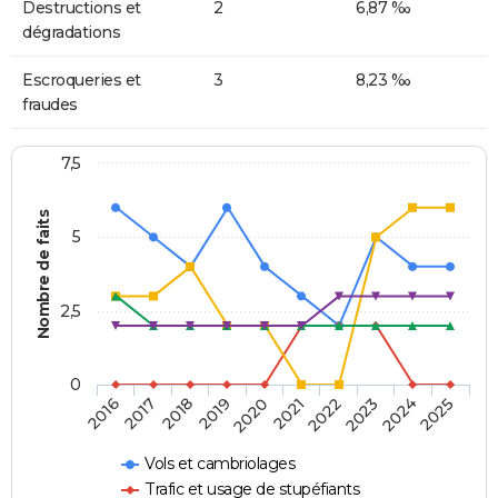
Destructions et
2
6,87 ‰
dégradations
Escroqueries et
3
8,23 ‰
fraudes
7,5
Nombre de faits
5
2,5
0
2018
2023
2020
2025
2017
2022
2019
2024
2016
2021
Vols et cambriolages
Trafic et usage de stupéfiants