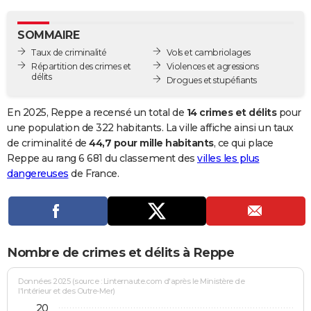
City break
Voyage de noces
Climat
Destinations
Voyage nature
Forum
+
PHOTO
SOMMAIRE
GUIDES D'ACHAT
Taux de criminalité
Vols et cambriolages
Répartition des crimes et
Violences et agressions
BONS PLANS
délits
Drogues et stupéfiants
CARTE DE VOEUX
En 2025, Reppe a recensé un total de
14 crimes et délits
pour
Carte Bonne année
Carte Pâques
Carte de Noël
Carte Saint-Valentin
Carte d'anniversaire
une population de 322 habitants. La ville affiche ainsi un taux
DICTIONNAIRE
de criminalité de
44,7 pour mille habitants
, ce qui place
Biographies
Expressions
Dictionnaire
Citations
Proverbes
Reppe au rang 6 681 du classement des
villes les plus
PROGRAMME TV
dangereuses
de France.
COPAINS D'AVANT
Se connecter
Collèges
Universités
Service militaire
S'inscrire
Lycées
Primaires
Entreprises
Avis de recherche
AVIS DE DÉCÈS
FORUM
Nombre de crimes et délits à Reppe
Lifestyle
Sport
Television
Cinema
Bricolage
Culture
Auto
Voyage
Données 2025 (source : Linternaute.com d'après le Ministère de
l'Intérieur et des Outre-Mer)
20