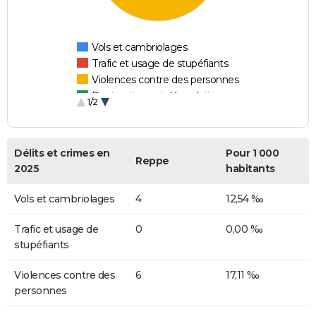
Vols et cambriolages
Trafic et usage de stupéfiants
Violences contre des personnes
Destructions et dégradations
1/2
Escroqueries et fraudes
Délits et crimes en
Pour 1 000
Reppe
2025
habitants
Vols et cambriolages
4
12,54 ‰
Trafic et usage de
0
0,00 ‰
stupéfiants
Violences contre des
6
17,11 ‰
personnes