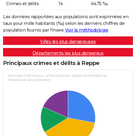
Crimes et délits
14
44,75 ‰
Les données rapportées aux populations sont exprimées en
taux pour mille habitants (‰) selon les dernièrs chiffres de
population fournis par l'Insee.
Voir la méthodologie
.
Villes les plus dangereuses
Départements les plus dangereux
Principaux crimes et délits à Reppe
Données 2025 (source : Linternaute.com d'après le Ministère de
l'Intérieur et des Outre-Mer)