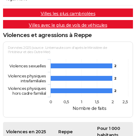
Villes les plus cambriolées
Villes avec le plus de vols de véhicules
Violences et agressions à Reppe
Données 2025 (source : Linternaute.com d'après le Ministère de
l'Intérieur et des Outre-Mer)
Violences sexuelles
2
Violences physiques
2
intrafamiliales
Violences physiques
2
hors cadre familial
0
0,5
1
1,5
2
2,5
Nombre de faits
Pour 1 000
Violences en 2025
Reppe
habitants