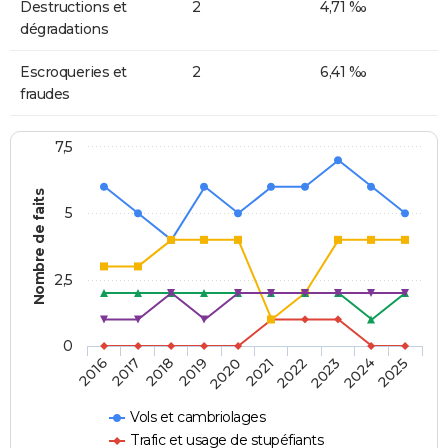
Destructions et
2
4,71 ‰
dégradations
Escroqueries et
2
6,41 ‰
fraudes
7,5
Nombre de faits
5
2,5
0
2018
2023
2020
2025
2017
2022
2019
2024
2016
2021
Vols et cambriolages
Trafic et usage de stupéfiants