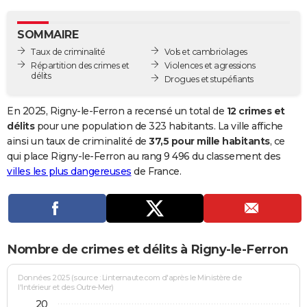
City break
Voyage de noces
Climat
Destinations
Voyage nature
Forum
+
PHOTO
SOMMAIRE
GUIDES D'ACHAT
Taux de criminalité
Vols et cambriolages
Répartition des crimes et
Violences et agressions
BONS PLANS
délits
Drogues et stupéfiants
CARTE DE VOEUX
En 2025, Rigny-le-Ferron a recensé un total de
12 crimes et
Carte Bonne année
Carte Pâques
Carte de Noël
Carte Saint-Valentin
Carte d'anniversaire
délits
pour une population de 323 habitants. La ville affiche
DICTIONNAIRE
ainsi un taux de criminalité de
37,5 pour mille habitants
, ce
Biographies
Expressions
Dictionnaire
Citations
Proverbes
qui place Rigny-le-Ferron au rang 9 496 du classement des
PROGRAMME TV
villes les plus dangereuses
de France.
COPAINS D'AVANT
Se connecter
Collèges
Universités
Service militaire
S'inscrire
Lycées
Primaires
Entreprises
Avis de recherche
AVIS DE DÉCÈS
FORUM
Nombre de crimes et délits à Rigny-le-Ferron
Lifestyle
Sport
Television
Cinema
Bricolage
Culture
Auto
Voyage
Données 2025 (source : Linternaute.com d'après le Ministère de
l'Intérieur et des Outre-Mer)
20