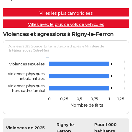
Villes les plus cambriolées
Villes avec le plus de vols de véhicules
Violences et agressions à Rigny-le-Ferron
Données 2025 (source : Linternaute.com d'après le Ministère de
l'Intérieur et des Outre-Mer)
Violences sexuelles
1
Violences physiques
1
intrafamiliales
Violences physiques
1
hors cadre familial
0
0,25
0,5
0,75
1
1,25
Nombre de faits
Rigny-le-
Pour 1 000
Violences en 2025
Ferron
habitants