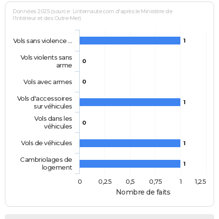
Données 2025 (source : Linternaute.com d'après le Ministère de
l'Intérieur et des Outre-Mer)
Vols sans violence …
1
Vols violents sans
0
arme
Vols avec armes
0
Vols d'accessoires
1
sur véhicules
Vols dans les
0
véhicules
Vols de véhicules
1
Cambriolages de
1
logement
0
0,25
0,5
0,75
1
1,25
Nombre de faits