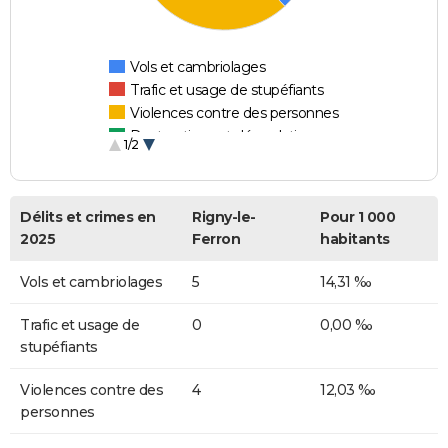
Vols et cambriolages
Trafic et usage de stupéfiants
Violences contre des personnes
Destructions et dégradations
1/2
Escroqueries et fraudes
Délits et crimes en
Rigny-le-
Pour 1 000
2025
Ferron
habitants
Vols et cambriolages
5
14,31 ‰
Trafic et usage de
0
0,00 ‰
stupéfiants
Violences contre des
4
12,03 ‰
personnes