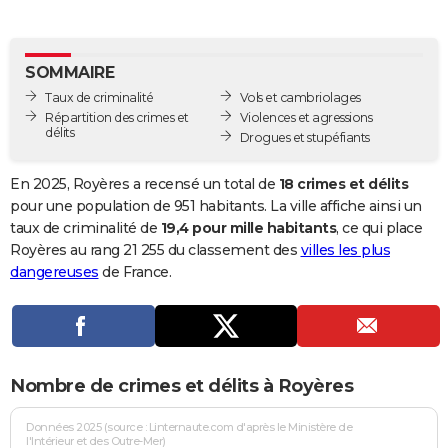
City break
Voyage de noces
Climat
Destinations
Voyage nature
Forum
+
PHOTO
GUIDES D'ACHAT
SOMMAIRE
Taux de criminalité
Vols et cambriolages
BONS PLANS
Répartition des crimes et
Violences et agressions
délits
Drogues et stupéfiants
CARTE DE VOEUX
Carte Bonne année
Carte Pâques
Carte de Noël
Carte Saint-Valentin
Carte d'anniversaire
En 2025, Royères a recensé un total de
18 crimes et délits
DICTIONNAIRE
pour une population de 951 habitants. La ville affiche ainsi un
Biographies
Expressions
Dictionnaire
Citations
Proverbes
taux de criminalité de
19,4 pour mille habitants
, ce qui place
PROGRAMME TV
Royères au rang 21 255 du classement des
villes les plus
COPAINS D'AVANT
dangereuses
de France.
Se connecter
Collèges
Universités
Service militaire
S'inscrire
Lycées
Primaires
Entreprises
Avis de recherche
AVIS DE DÉCÈS
FORUM
Nombre de crimes et délits à Royères
Lifestyle
Sport
Television
Cinema
Bricolage
Culture
Auto
Voyage
Données 2025 (source : Linternaute.com d'après le Ministère de
l'Intérieur et des Outre-Mer)