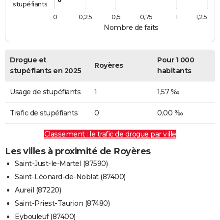
stupéfiants
0
0,25
0,5
0,75
1
1,25
Nombre de faits
Drogue et
Pour 1 000
Royères
stupéfiants en 2025
habitants
Usage de stupéfiants
1
1,57 ‰
Trafic de stupéfiants
0
0,00 ‰
Classement : le trafic de drogue par ville
Les villes à proximité de Royères
Saint-Just-le-Martel (87590)
Saint-Léonard-de-Noblat (87400)
Aureil (87220)
Saint-Priest-Taurion (87480)
Eybouleuf (87400)