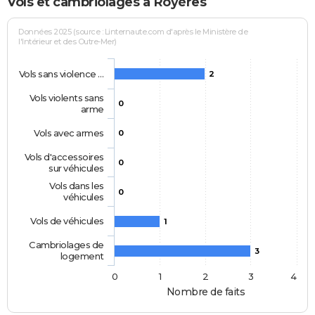
Vols et cambriolages à Royères
Données 2025 (source : Linternaute.com d'après le Ministère de
l'Intérieur et des Outre-Mer)
Vols sans violence …
2
Vols violents sans
0
arme
Vols avec armes
0
Vols d'accessoires
0
sur véhicules
Vols dans les
0
véhicules
Vols de véhicules
1
Cambriolages de
3
logement
0
1
2
3
4
Nombre de faits