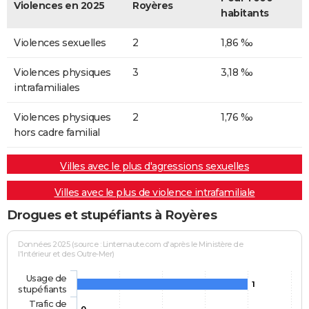
Violences en 2025
Royères
habitants
Violences sexuelles
2
1,86 ‰
Violences physiques
3
3,18 ‰
intrafamiliales
Violences physiques
2
1,76 ‰
hors cadre familial
Villes avec le plus d'agressions sexuelles
Villes avec le plus de violence intrafamiliale
Drogues et stupéfiants à Royères
Données 2025 (source : Linternaute.com d'après le Ministère de
l'Intérieur et des Outre-Mer)
Usage de
1
stupéfiants
Trafic de
0