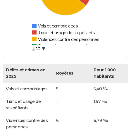
Vols et cambriolages
Trafic et usage de stupéfiants
Violences contre des personnes
Destructions et dégradations
1/2
Escroqueries et fraudes
Délits et crimes en
Pour 1 000
Royères
2025
habitants
Vols et cambriolages
5
5,40 ‰
Trafic et usage de
1
1,57 ‰
stupéfiants
Violences contre des
6
6,79 ‰
personnes