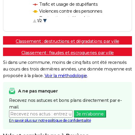
Trafic et usage de stupéfiants
Violences contre des personnes
Destructions et dégradations
1/2
Escroqueries et fraudes
Classement : destructions et dégradations par ville
Classement : fraudes et escroqueries par ville
Si dans une commune, moins de cinq faits ont été recensés
au cours des trois dernières années, une donnée moyenne est
proposée à la place.
Voir la méthodologie
.
A ne pas manquer
Recevez nos astuces et bons plans directement par e-
mail.
Je m'abonne
En savoir plus sur notre politique de confidentialité