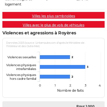
logement
Villes les plus cambriolées
Villes avec le plus de vols de véhicules
Violences et agressions à Royères
Données 2025 (source : Linternaute.com d'après le Ministère de
l'Intérieur et des Outre-Mer)
Violences sexuelles
2
Violences physiques
3
intrafamiliales
Violences physiques
2
hors cadre familial
0
1
2
3
4
Nombre de faits
Pour 1 000