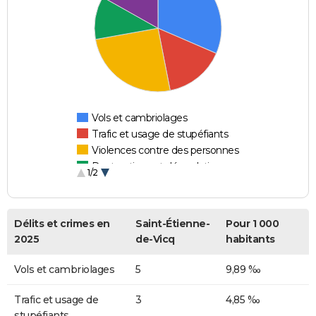
Vols et cambriolages
Trafic et usage de stupéfiants
Violences contre des personnes
Destructions et dégradations
1/2
Escroqueries et fraudes
Délits et crimes en
Saint-Étienne-
Pour 1 000
2025
de-Vicq
habitants
Vols et cambriolages
5
9,89 ‰
Trafic et usage de
3
4,85 ‰
stupéfiants