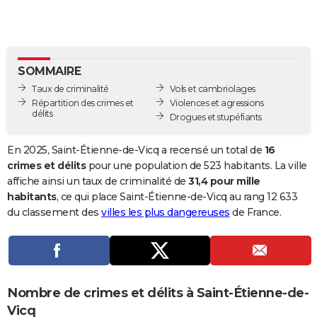
City break
Voyage de noces
Climat
Destinations
Voyage nature
Forum
+
PHOTO
GUIDES D'ACHAT
SOMMAIRE
BONS PLANS
Taux de criminalité
Vols et cambriolages
CARTE DE VOEUX
Répartition des crimes et
Violences et agressions
délits
Drogues et stupéfiants
Carte Bonne année
Carte Pâques
Carte de Noël
Carte Saint-Valentin
Carte d'anniversaire
DICTIONNAIRE
En 2025, Saint-Étienne-de-Vicq a recensé un total de
16
Biographies
Expressions
Dictionnaire
Citations
Proverbes
PROGRAMME TV
crimes et délits
pour une population de 523 habitants. La ville
affiche ainsi un taux de criminalité de
31,4 pour mille
COPAINS D'AVANT
habitants
, ce qui place Saint-Étienne-de-Vicq au rang 12 633
du classement des
villes les plus dangereuses
de France.
Se connecter
Collèges
Universités
Service militaire
S'inscrire
Lycées
Primaires
Entreprises
Avis de recherche
AVIS DE DÉCÈS
FORUM
Lifestyle
Sport
Television
Cinema
Bricolage
Culture
Auto
Voyage
Nombre de crimes et délits à Saint-Étienne-de-
Vicq