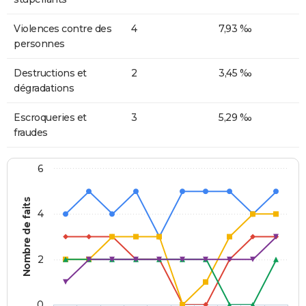
Violences contre des
4
7,93 ‰
personnes
Destructions et
2
3,45 ‰
dégradations
Escroqueries et
3
5,29 ‰
fraudes
6
Nombre de faits
4
2
0