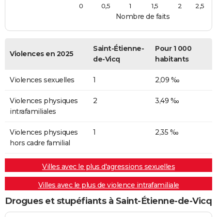
0
0,5
1
1,5
2
2,5
Nombre de faits
Saint-Étienne-
Pour 1 000
Violences en 2025
de-Vicq
habitants
Violences sexuelles
1
2,09 ‰
Violences physiques
2
3,49 ‰
intrafamiliales
Violences physiques
1
2,35 ‰
hors cadre familial
Villes avec le plus d'agressions sexuelles
Villes avec le plus de violence intrafamiliale
Drogues et stupéfiants à Saint-Étienne-de-Vicq