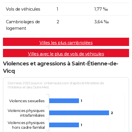
Vols de véhicules
1
1,77 ‰
Cambriolages de
2
3,64 ‰
logement
Villes les plus cambriolées
Villes avec le plus de vols de véhicules
Violences et agressions à Saint-Étienne-de-
Vicq
Données 2025 (source : Linternaute.com d'après le Ministère de
l'Intérieur et des Outre-Mer)
Violences sexuelles
1
Violences physiques
2
intrafamiliales
Violences physiques
1
hors cadre familial