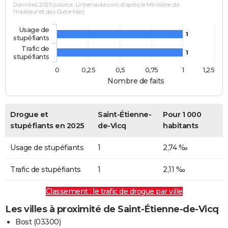
Données 2025 (source : Linternaute.com d'après le Ministère de
l'Intérieur et des Outre-Mer)
Usage de
1
stupéfiants
Trafic de
1
stupéfiants
0
0,25
0,5
0,75
1
1,25
Nombre de faits
Drogue et
Saint-Étienne-
Pour 1 000
stupéfiants en 2025
de-Vicq
habitants
Usage de stupéfiants
1
2,74 ‰
Trafic de stupéfiants
1
2,11 ‰
Classement : le trafic de drogue par ville
Les villes à proximité de Saint-Étienne-de-Vicq
Bost (03300)