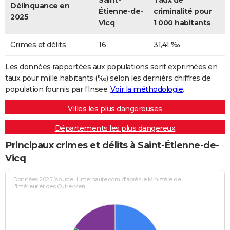
Saint-
Taux de
Délinquance en
Étienne-de-
criminalité pour
2025
Vicq
1 000 habitants
Crimes et délits
16
31,41 ‰
Les données rapportées aux populations sont exprimées en
taux pour mille habitants (‰) selon les dernièrs chiffres de
population fournis par l'Insee.
Voir la méthodologie
.
Villes les plus dangereuses
Départements les plus dangereux
Principaux crimes et délits à Saint-Étienne-de-
Vicq
Données 2025 (source : Linternaute.com d'après le Ministère de
l'Intérieur et des Outre-Mer)