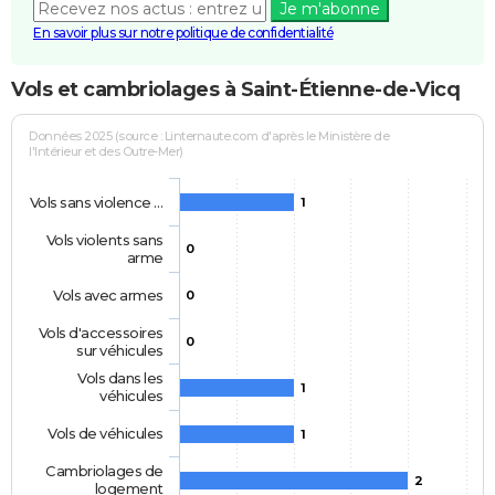
Je m'abonne
En savoir plus sur notre politique de confidentialité
Vols et cambriolages à Saint-Étienne-de-Vicq
Données 2025 (source : Linternaute.com d'après le Ministère de
l'Intérieur et des Outre-Mer)
Vols sans violence …
1
Vols violents sans
0
arme
Vols avec armes
0
Vols d'accessoires
0
sur véhicules
Vols dans les
1
véhicules
Vols de véhicules
1
Cambriolages de
2
logement