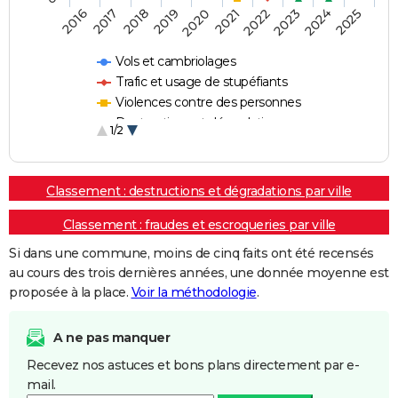
2018
2023
2019
2024
2020
2025
2016
2021
2017
2022
Vols et cambriolages
Trafic et usage de stupéfiants
Violences contre des personnes
Destructions et dégradations
1/2
Escroqueries et fraudes
Classement : destructions et dégradations par ville
Classement : fraudes et escroqueries par ville
Si dans une commune, moins de cinq faits ont été recensés
au cours des trois dernières années, une donnée moyenne est
proposée à la place.
Voir la méthodologie
.
A ne pas manquer
Recevez nos astuces et bons plans directement par e-
mail.