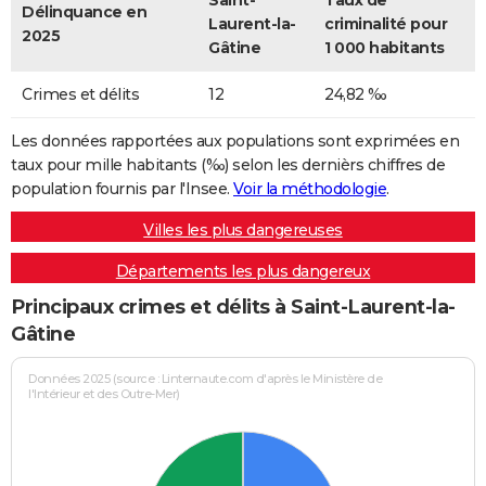
Saint-
Taux de
Délinquance en
Laurent-la-
criminalité pour
2025
Gâtine
1 000 habitants
Crimes et délits
12
24,82 ‰
Les données rapportées aux populations sont exprimées en
taux pour mille habitants (‰) selon les dernièrs chiffres de
population fournis par l'Insee.
Voir la méthodologie
.
Villes les plus dangereuses
Départements les plus dangereux
Principaux crimes et délits à Saint-Laurent-la-
Gâtine
Données 2025 (source : Linternaute.com d'après le Ministère de
l'Intérieur et des Outre-Mer)