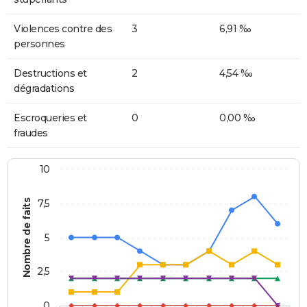
Violences contre des
3
6,91 ‰
personnes
Destructions et
2
4,54 ‰
dégradations
Escroqueries et
0
0,00 ‰
fraudes
10
Nombre de faits
7,5
5
2,5
0