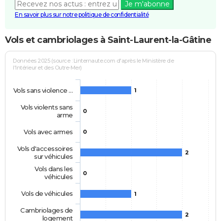
Je m'abonne
En savoir plus sur notre politique de confidentialité
Vols et cambriolages à Saint-Laurent-la-Gâtine
Données 2025 (source : Linternaute.com d'après le Ministère de
l'Intérieur et des Outre-Mer)
Vols sans violence …
1
Vols violents sans
0
arme
Vols avec armes
0
Vols d'accessoires
2
sur véhicules
Vols dans les
0
véhicules
Vols de véhicules
1
Cambriolages de
2
logement