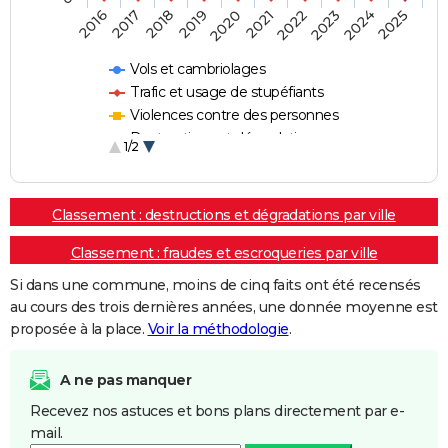
2018
2023
2020
2025
2017
2022
2019
2024
2016
2021
Vols et cambriolages
Trafic et usage de stupéfiants
Violences contre des personnes
Destructions et dégradations
1/2
Escroqueries et fraudes
Classement : destructions et dégradations par ville
Classement : fraudes et escroqueries par ville
Si dans une commune, moins de cinq faits ont été recensés
au cours des trois dernières années, une donnée moyenne est
proposée à la place.
Voir la méthodologie
.
A ne pas manquer
Recevez nos astuces et bons plans directement par e-
mail.