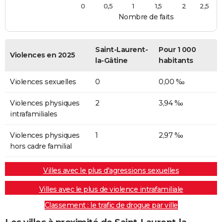
0
0,5
1
1,5
2
2,5
Nombre de faits
Saint-Laurent-
Pour 1 000
Violences en 2025
la-Gâtine
habitants
Violences sexuelles
0
0,00 ‰
Violences physiques
2
3,94 ‰
intrafamiliales
Violences physiques
1
2,97 ‰
hors cadre familial
Villes avec le plus d'agressions sexuelles
Villes avec le plus de violence intrafamiliale
Classement : le trafic de drogue par ville