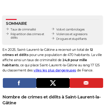
City break
Voyage de noces
Climat
Destinations
Voyage nature
Forum
+
PHOTO
GUIDES D'ACHAT
SOMMAIRE
BONS PLANS
Taux de criminalité
Vols et cambriolages
CARTE DE VOEUX
Répartition des crimes et
Violences et agressions
délits
Drogues et stupéfiants
Carte Bonne année
Carte Pâques
Carte de Noël
Carte Saint-Valentin
Carte d'anniversaire
DICTIONNAIRE
En 2025, Saint-Laurent-la-Gâtine a recensé un total de
12
Biographies
Expressions
Dictionnaire
Citations
Proverbes
PROGRAMME TV
crimes et délits
pour une population de 470 habitants. La ville
affiche ainsi un taux de criminalité de
24,8 pour mille
COPAINS D'AVANT
habitants
, ce qui place Saint-Laurent-la-Gâtine au rang 17 125
du classement des
villes les plus dangereuses
de France.
Se connecter
Collèges
Universités
Service militaire
S'inscrire
Lycées
Primaires
Entreprises
Avis de recherche
AVIS DE DÉCÈS
FORUM
Lifestyle
Sport
Television
Cinema
Bricolage
Culture
Auto
Voyage
Nombre de crimes et délits à Saint-Laurent-la-
Gâtine