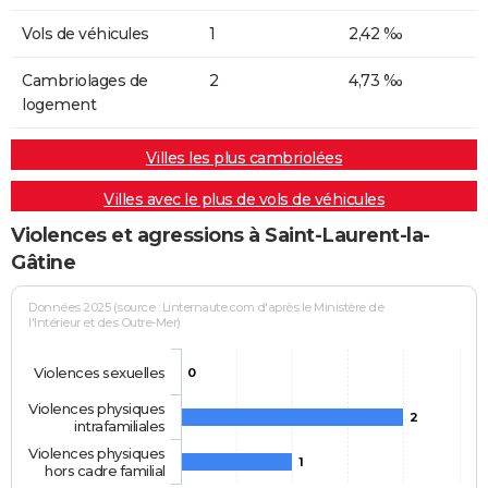
Vols de véhicules
1
2,42 ‰
Cambriolages de
2
4,73 ‰
logement
Villes les plus cambriolées
Villes avec le plus de vols de véhicules
Violences et agressions à Saint-Laurent-la-
Gâtine
Données 2025 (source : Linternaute.com d'après le Ministère de
l'Intérieur et des Outre-Mer)
Violences sexuelles
0
Violences physiques
2
intrafamiliales
Violences physiques
1
hors cadre familial