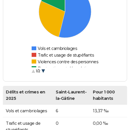
Vols et cambriolages
Trafic et usage de stupéfiants
Violences contre des personnes
Destructions et dégradations
1/2
Escroqueries et fraudes
Délits et crimes en
Saint-Laurent-
Pour 1 000
2025
la-Gâtine
habitants
Vols et cambriolages
6
13,37 ‰
Trafic et usage de
0
0,00 ‰
stupéfiants