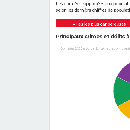
Les données rapportées aux populati
selon les dernièrs chiffres de populati
Villes les plus dangereuses
Principaux crimes et délits 
Données 2025 (source : Linternaute.com d'après 