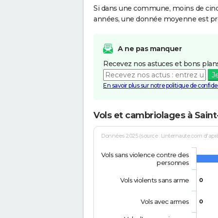
Si dans une commune, moins de cinq f
années, une donnée moyenne est pro
A ne pas manquer
Recevez nos astuces et bons plans
J
En savoir plus sur notre politique de confiden
Vols et cambriolages à Sain
Données 2025 (source : Linternaute.com d'après 
Vols sans violence contre des
personnes
Vols violents sans arme
0
Vols avec armes
0