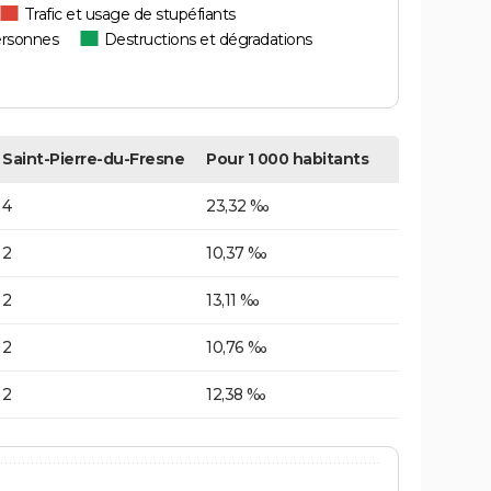
Trafic et usage de stupéfiants
ersonnes
Destructions et dégradations
Saint-Pierre-du-Fresne
Pour 1 000 habitants
4
23,32 ‰
2
10,37 ‰
2
13,11 ‰
2
10,76 ‰
2
12,38 ‰