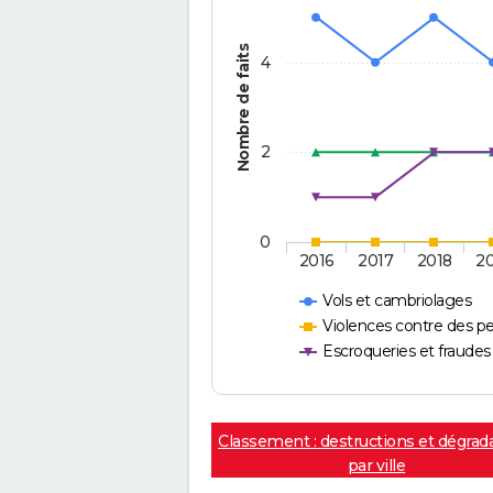
Nombre de faits
4
2
0
2016
2017
2018
2
Vols et cambriolages
Violences contre des p
Escroqueries et fraudes
Classement : destructions et dégrad
par ville