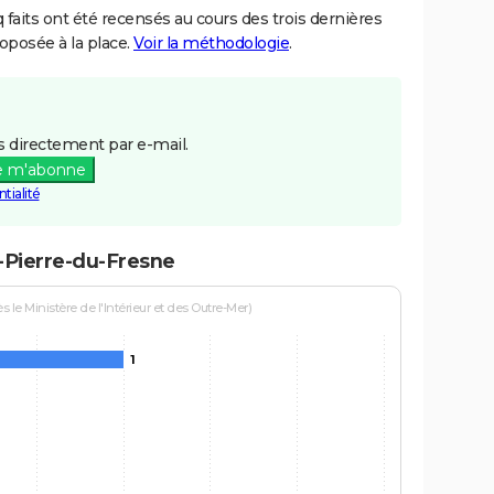
aits ont été recensés au cours des trois dernières
posée à la place.
Voir la méthodologie
.
 directement par e-mail.
e m'abonne
tialité
t-Pierre-du-Fresne
le Ministère de l'Intérieur et des Outre-Mer)
1