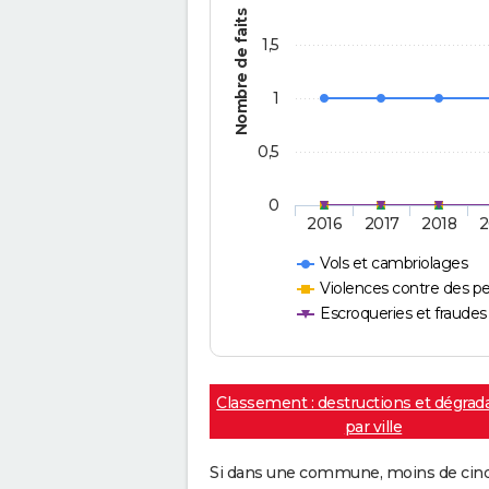
Nombre de faits
1,5
1
0,5
0
2016
2017
2018
2
Vols et cambriolages
Violences contre des p
Escroqueries et fraudes
Classement : destructions et dégrad
par ville
Si dans une commune, moins de cinq f