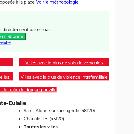
posée à la place.
Voir la méthodologie
.
 directement par e-mail.
e m'abonne
tialité
Villes avec le plus de vols de véhicules
elles
Villes avec le plus de violence intrafamiliale
 le trafic de drogue par ville
nte-Eulalie
Saint-Alban-sur-Limagnole (48120)
Chanaleilles (43170)
Toutes les villes