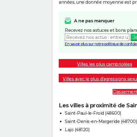
années, une donnée moyenne est pro
A ne pas manquer
Recevez nos astuces et bons plans
J
En savoir plus sur notre politique de confiden
Villes les plus cambriolées
Villes avec le plus d'agressions sexu
Classement :
Les villes à proximité de Sai
Saint-Paul-le-Froid (48600)
Saint-Denis-en-Margeride (48700)
Lajo (48120)