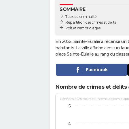
SOMMAIRE
Taux de criminalité
Répartition des crimes et délits
Vols et cambriolages
En 2025, Sainte-Eulalie a recensé un 
habitants. La ville affiche ainsi un tau
place Sainte-Eulalie au rang du clas
Facebook
Nombre de crimes et délits à
Données 2025 (source : Linternaute.com d'après 
5
4