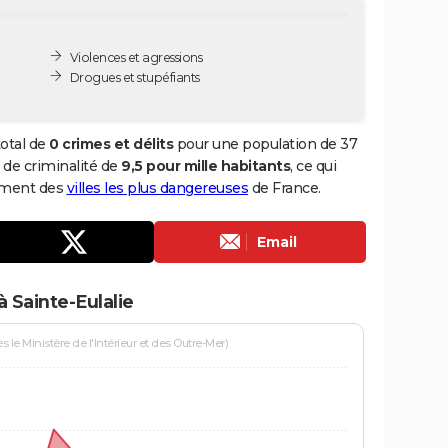
Violences et agressions
Drogues et stupéfiants
total de
0 crimes et délits
pour une population de 37
x de criminalité de
9,5 pour mille habitants
, ce qui
sement des
villes les plus dangereuses
de France.
Email
 Sainte-Eulalie
le Ministère de l'Intérieur et des Outre-Mer)