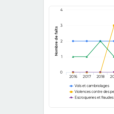
4
3
Nombre de faits
2
1
0
2016
2017
2018
2
Vols et cambriolages
Violences contre des p
Escroqueries et fraudes