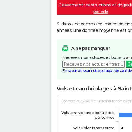
Classement : destructions et dégrad
par ville
Si dans une commune, moins de cinq f
années, une donnée moyenne est pro
A ne pas manquer
Recevez nos astuces et bons plans
J
En savoir plus sur notre politique de confiden
Vols et cambriolages à Sain
Données 2025 (source : Linternaute.com d'après 
Vols sans violence contre des
personnes
Vols violents sans arme
0