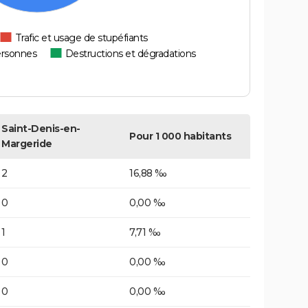
Trafic et usage de stupéfiants
ersonnes
Destructions et dégradations
Saint-Denis-en-
Pour 1 000 habitants
Margeride
2
16,88 ‰
0
0,00 ‰
1
7,71 ‰
0
0,00 ‰
0
0,00 ‰