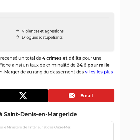
Violences et agressions
Drogues et stupéfiants
recensé un total de
4 crimes et délits
pour une
ffiche ainsi un taux de criminalité de
24,6 pour mille
-en-Margeride au rang du classement des
villes les plus
Email
à Saint-Denis-en-Margeride
le Ministère de l'Intérieur et des Outre-Mer)