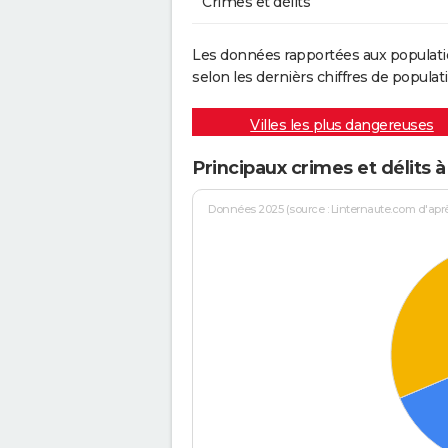
Crimes et délits
Les données rapportées aux populati
selon les dernièrs chiffres de populati
Villes les plus dangereuses
Principaux crimes et délits 
Données 2025 (source : Linternaute.com d'après 