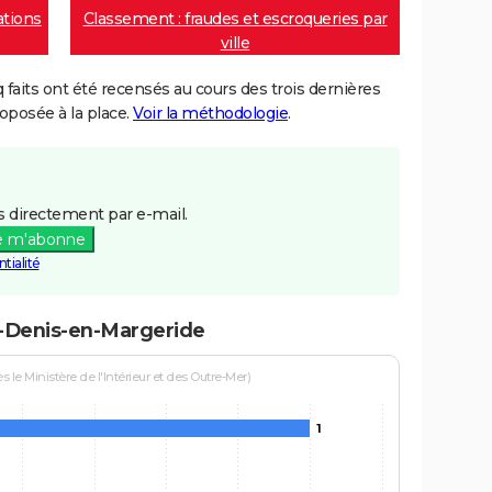
ations
Classement : fraudes et escroqueries par
ville
aits ont été recensés au cours des trois dernières
posée à la place.
Voir la méthodologie
.
 directement par e-mail.
e m'abonne
tialité
t-Denis-en-Margeride
le Ministère de l'Intérieur et des Outre-Mer)
1