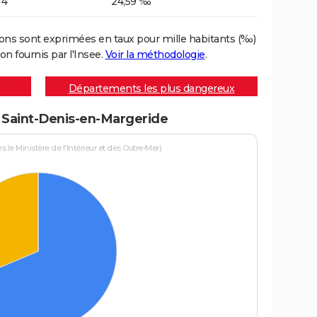
4
24,59 ‰
ons sont exprimées en taux pour mille habitants (‰)
on fournis par l'Insee.
Voir la méthodologie
.
Départements les plus dangereux
à Saint-Denis-en-Margeride
le Ministère de l'Intérieur et des Outre-Mer)