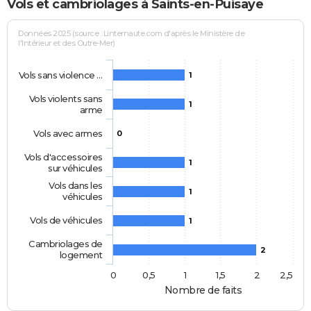
Vols et cambriolages à Saints-en-Puisaye
Données 2025 (source : Linternaute.com d'après le Ministère de
l'Intérieur et des Outre-Mer)
Vols sans violence …
1
Vols violents sans
1
arme
Vols avec armes
0
Vols d'accessoires
1
sur véhicules
Vols dans les
1
véhicules
Vols de véhicules
1
Cambriolages de
2
logement
0
0,5
1
1,5
2
2,5
Nombre de faits