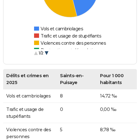
Vols et cambriolages
Trafic et usage de stupéfiants
Violences contre des personnes
Destructions et dégradations
1/2
Escroqueries et fraudes
Délits et crimes en
Saints-en-
Pour 1 000
2025
Puisaye
habitants
Vols et cambriolages
8
14,72 ‰
Trafic et usage de
0
0,00 ‰
stupéfiants
Violences contre des
5
8,78 ‰
personnes