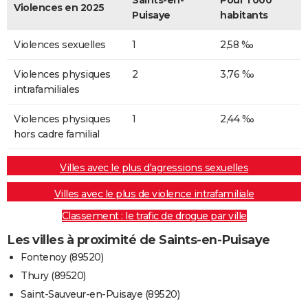
Saints-en-
Pour 1 000
Violences en 2025
Puisaye
habitants
Violences sexuelles
1
2,58 ‰
Violences physiques
2
3,76 ‰
intrafamiliales
Violences physiques
1
2,44 ‰
hors cadre familial
Villes avec le plus d'agressions sexuelles
Villes avec le plus de violence intrafamiliale
Classement : le trafic de drogue par ville
Les villes à proximité de Saints-en-Puisaye
Fontenoy (89520)
Thury (89520)
Saint-Sauveur-en-Puisaye (89520)