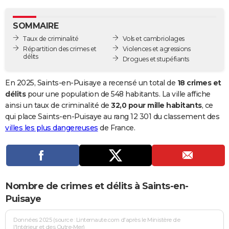
City break
Voyage de noces
Climat
Destinations
Voyage nature
Forum
+
PHOTO
SOMMAIRE
GUIDES D'ACHAT
Taux de criminalité
Vols et cambriolages
Répartition des crimes et
Violences et agressions
BONS PLANS
délits
Drogues et stupéfiants
CARTE DE VOEUX
En 2025, Saints-en-Puisaye a recensé un total de
18 crimes et
Carte Bonne année
Carte Pâques
Carte de Noël
Carte Saint-Valentin
Carte d'anniversaire
délits
pour une population de 548 habitants. La ville affiche
DICTIONNAIRE
ainsi un taux de criminalité de
32,0 pour mille habitants
, ce
Biographies
Expressions
Dictionnaire
Citations
Proverbes
qui place Saints-en-Puisaye au rang 12 301 du classement des
PROGRAMME TV
villes les plus dangereuses
de France.
COPAINS D'AVANT
Se connecter
Collèges
Universités
Service militaire
S'inscrire
Lycées
Primaires
Entreprises
Avis de recherche
AVIS DE DÉCÈS
FORUM
Nombre de crimes et délits à Saints-en-
Lifestyle
Sport
Television
Cinema
Bricolage
Culture
Auto
Voyage
Puisaye
Données 2025 (source : Linternaute.com d'après le Ministère de
l'Intérieur et des Outre-Mer)