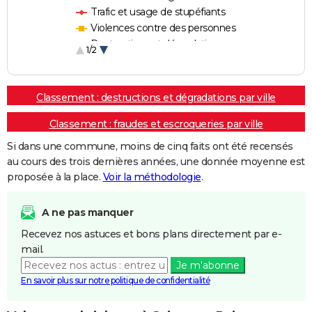
Trafic et usage de stupéfiants
Violences contre des personnes
Destructions et dégradations
1/2
Escroqueries et fraudes
Classement : destructions et dégradations par ville
Classement : fraudes et escroqueries par ville
Si dans une commune, moins de cinq faits ont été recensés
au cours des trois dernières années, une donnée moyenne est
proposée à la place.
Voir la méthodologie
.
A ne pas manquer
Recevez nos astuces et bons plans directement par e-
mail.
Je m'abonne
En savoir plus sur notre politique de confidentialité