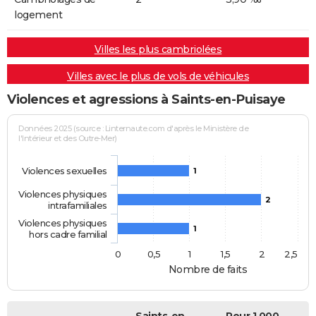
logement
Villes les plus cambriolées
Villes avec le plus de vols de véhicules
Violences et agressions à Saints-en-Puisaye
Données 2025 (source : Linternaute.com d'après le Ministère de
l'Intérieur et des Outre-Mer)
Violences sexuelles
1
Violences physiques
2
intrafamiliales
Violences physiques
1
hors cadre familial
0
0,5
1
1,5
2
2,5
Nombre de faits