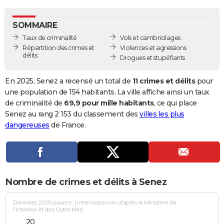
City break
Voyage de noces
Climat
Destinations
Voyage nature
Forum
+
PHOTO
SOMMAIRE
GUIDES D'ACHAT
Taux de criminalité
Vols et cambriolages
Répartition des crimes et
Violences et agressions
BONS PLANS
délits
Drogues et stupéfiants
CARTE DE VOEUX
En 2025, Senez a recensé un total de
11 crimes et délits
pour
Carte Bonne année
Carte Pâques
Carte de Noël
Carte Saint-Valentin
Carte d'anniversaire
une population de 154 habitants. La ville affiche ainsi un taux
DICTIONNAIRE
de criminalité de
69,9 pour mille habitants
, ce qui place
Biographies
Expressions
Dictionnaire
Citations
Proverbes
Senez au rang 2 153 du classement des
villes les plus
PROGRAMME TV
dangereuses
de France.
COPAINS D'AVANT
Se connecter
Collèges
Universités
Service militaire
S'inscrire
Lycées
Primaires
Entreprises
Avis de recherche
AVIS DE DÉCÈS
FORUM
Nombre de crimes et délits à Senez
Lifestyle
Sport
Television
Cinema
Bricolage
Culture
Auto
Voyage
Données 2025 (source : Linternaute.com d'après le Ministère de
l'Intérieur et des Outre-Mer)
20