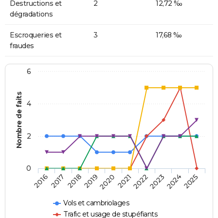
Destructions et
2
12,72 ‰
dégradations
Escroqueries et
3
17,68 ‰
fraudes
6
Nombre de faits
4
2
0
2018
2023
2019
2024
2020
2025
2016
2021
2017
2022
Vols et cambriolages
Trafic et usage de stupéfiants