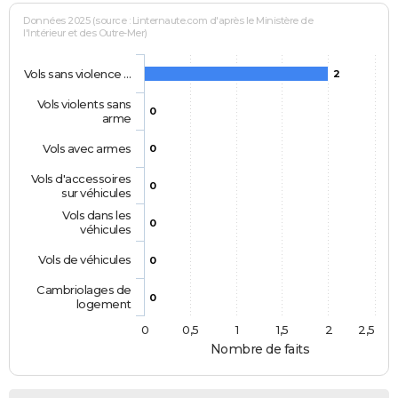
Données 2025 (source : Linternaute.com d'après le Ministère de
l'Intérieur et des Outre-Mer)
Vols sans violence …
2
Vols violents sans
0
arme
Vols avec armes
0
Vols d'accessoires
0
sur véhicules
Vols dans les
0
véhicules
Vols de véhicules
0
Cambriolages de
0
logement
0
0,5
1
1,5
2
2,5
Nombre de faits