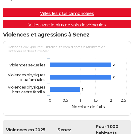
Villes les plus cambriolées
Villes avec le plus de vols de véhicules
Violences et agressions à Senez
Données 2025 (source : Linternaute.com d'après le Ministère de
l'Intérieur et des Outre-Mer)
Violences sexuelles
2
Violences physiques
2
intrafamiliales
Violences physiques
1
hors cadre familial
0
0,5
1
1,5
2
2,5
Nombre de faits
Pour 1 000
Violences en 2025
Senez
habitants