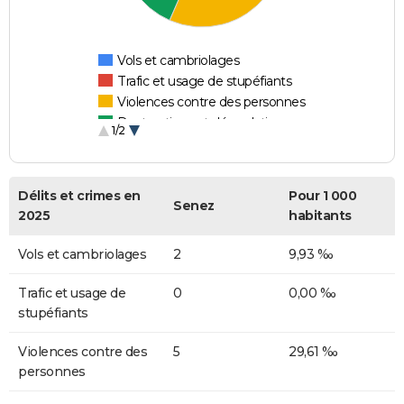
Vols et cambriolages
Trafic et usage de stupéfiants
Violences contre des personnes
Destructions et dégradations
1/2
Escroqueries et fraudes
Délits et crimes en
Pour 1 000
Senez
2025
habitants
Vols et cambriolages
2
9,93 ‰
Trafic et usage de
0
0,00 ‰
stupéfiants
Violences contre des
5
29,61 ‰
personnes