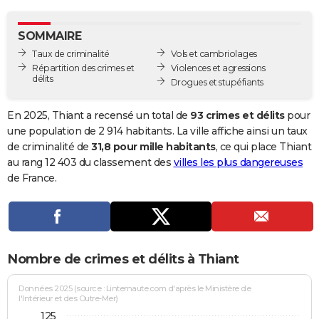
City break
Voyage de noces
Climat
Destinations
Voyage nature
Forum
+
PHOTO
SOMMAIRE
GUIDES D'ACHAT
Taux de criminalité
Vols et cambriolages
Répartition des crimes et
Violences et agressions
BONS PLANS
délits
Drogues et stupéfiants
CARTE DE VOEUX
En 2025, Thiant a recensé un total de
93 crimes et délits
pour
Carte Bonne année
Carte Pâques
Carte de Noël
Carte Saint-Valentin
Carte d'anniversaire
une population de 2 914 habitants. La ville affiche ainsi un taux
DICTIONNAIRE
de criminalité de
31,8 pour mille habitants
, ce qui place Thiant
Biographies
Expressions
Dictionnaire
Citations
Proverbes
au rang 12 403 du classement des
villes les plus dangereuses
PROGRAMME TV
de France.
COPAINS D'AVANT
Se connecter
Collèges
Universités
Service militaire
S'inscrire
Lycées
Primaires
Entreprises
Avis de recherche
AVIS DE DÉCÈS
FORUM
Nombre de crimes et délits à Thiant
Lifestyle
Sport
Television
Cinema
Bricolage
Culture
Auto
Voyage
Données 2025 (source : Linternaute.com d'après le Ministère de
l'Intérieur et des Outre-Mer)
125