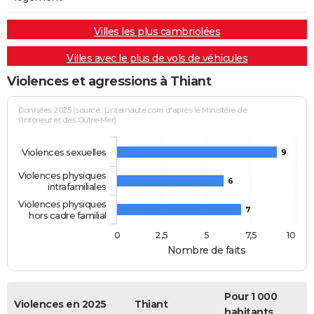
Villes les plus cambriolées
Villes avec le plus de vols de véhicules
Violences et agressions à Thiant
Données 2025 (source : Linternaute.com d'après le Ministère de
l'Intérieur et des Outre-Mer)
Violences sexuelles
9
Violences physiques
6
intrafamiliales
Violences physiques
7
hors cadre familial
0
2,5
5
7,5
10
Nombre de faits
Pour 1 000
Violences en 2025
Thiant
habitants