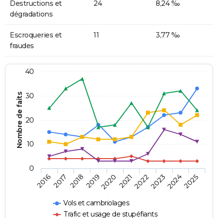
Destructions et
24
8,24 ‰
dégradations
Escroqueries et
11
3,77 ‰
fraudes
40
Nombre de faits
30
20
10
0
2018
2023
2017
2022
2016
2021
2020
2025
2019
2024
Vols et cambriolages
Trafic et usage de stupéfiants