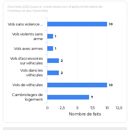
Données 2025 (source : Linternaute.com d'après le Ministère de
l'Intérieur et des Outre-Mer)
Vols sans violence …
10
Vols violents sans
1
arme
Vols avec armes
1
Vols d'accessoires
2
sur véhicules
Vols dans les
2
véhicules
Vols de véhicules
10
Cambriolages de
7
logement
0
2,5
5
7,5
10
12,5
Nombre de faits