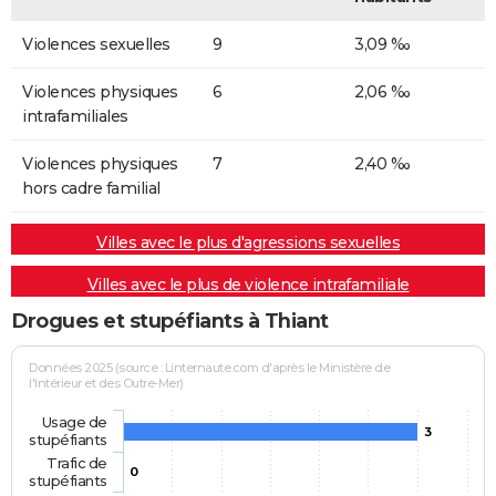
Violences sexuelles
9
3,09 ‰
Violences physiques
6
2,06 ‰
intrafamiliales
Violences physiques
7
2,40 ‰
hors cadre familial
Villes avec le plus d'agressions sexuelles
Villes avec le plus de violence intrafamiliale
Drogues et stupéfiants à Thiant
Données 2025 (source : Linternaute.com d'après le Ministère de
l'Intérieur et des Outre-Mer)
Usage de
3
stupéfiants
Trafic de
0
stupéfiants