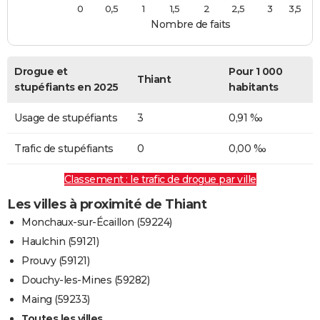
0
0,5
1
1,5
2
2,5
3
3,5
Nombre de faits
Drogue et
Pour 1 000
Thiant
stupéfiants en 2025
habitants
Usage de stupéfiants
3
0,91 ‰
Trafic de stupéfiants
0
0,00 ‰
Classement : le trafic de drogue par ville
Les villes à proximité de Thiant
Monchaux-sur-Écaillon (59224)
Haulchin (59121)
Prouvy (59121)
Douchy-les-Mines (59282)
Maing (59233)
Toutes les villes