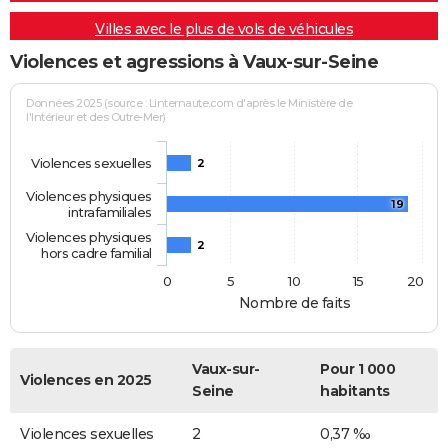
Villes avec le plus de vols de véhicules
Violences et agressions à Vaux-sur-Seine
Données 2025 (source : Linternaute.com d'après le Ministère de
l'Intérieur et des Outre-Mer)
Violences sexuelles
2
Violences physiques
19
intrafamiliales
Violences physiques
2
hors cadre familial
0
5
10
15
20
Nombre de faits
Vaux-sur-
Pour 1 000
Violences en 2025
Seine
habitants
Violences sexuelles
2
0,37 ‰