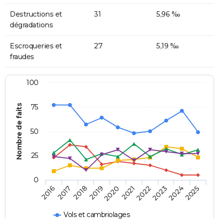
Destructions et
31
5,96 ‰
dégradations
Escroqueries et
27
5,19 ‰
fraudes
100
Nombre de faits
75
50
25
0
2018
2023
2019
2024
2020
2025
2016
2021
2017
2022
Vols et cambriolages