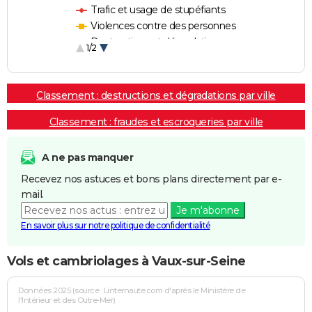
Trafic et usage de stupéfiants
Violences contre des personnes
Destructions et dégradations
1/2
Escroqueries et fraudes
Classement : destructions et dégradations par ville
Classement : fraudes et escroqueries par ville
A ne pas manquer
Recevez nos astuces et bons plans directement par e-
mail.
Je m'abonne
En savoir plus sur notre politique de confidentialité
Vols et cambriolages à Vaux-sur-Seine
Données 2025 (source : Linternaute.com d'après le Ministère de
l'Intérieur et des Outre-Mer)