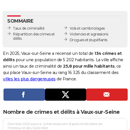
City break
Voyage de noces
Climat
Destinations
Voyage nature
Forum
+
PHOTO
GUIDES D'ACHAT
SOMMAIRE
Taux de criminalité
Vols et cambriolages
BONS PLANS
Répartition des crimes et
Violences et agressions
délits
Drogues et stupéfiants
CARTE DE VOEUX
Carte Bonne année
Carte Pâques
Carte de Noël
Carte Saint-Valentin
Carte d'anniversaire
En 2025, Vaux-sur-Seine a recensé un total de
134 crimes et
DICTIONNAIRE
délits
pour une population de 5 202 habitants. La ville affiche
Biographies
Expressions
Dictionnaire
Citations
Proverbes
ainsi un taux de criminalité de
25,8 pour mille habitants
, ce
PROGRAMME TV
qui place Vaux-sur-Seine au rang 16 325 du classement des
COPAINS D'AVANT
villes les plus dangereuses
de France.
Se connecter
Collèges
Universités
Service militaire
S'inscrire
Lycées
Primaires
Entreprises
Avis de recherche
AVIS DE DÉCÈS
FORUM
Nombre de crimes et délits à Vaux-sur-Seine
Lifestyle
Sport
Television
Cinema
Bricolage
Culture
Auto
Voyage
Données 2025 (source : Linternaute.com d'après le Ministère de
l'Intérieur et des Outre-Mer)