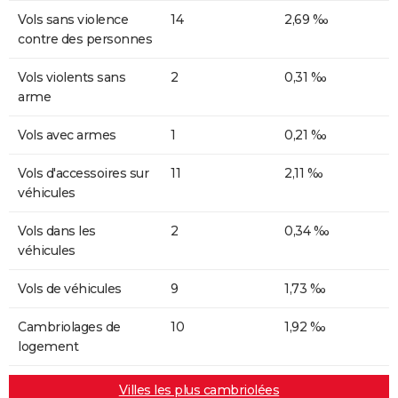
Vols sans violence
14
2,69 ‰
contre des personnes
Vols violents sans
2
0,31 ‰
arme
Vols avec armes
1
0,21 ‰
Vols d'accessoires sur
11
2,11 ‰
véhicules
Vols dans les
2
0,34 ‰
véhicules
Vols de véhicules
9
1,73 ‰
Cambriolages de
10
1,92 ‰
logement
Villes les plus cambriolées