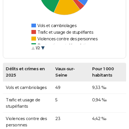
Vols et cambriolages
Trafic et usage de stupéfiants
Violences contre des personnes
Destructions et dégradations
1/2
Escroqueries et fraudes
Délits et crimes en
Vaux-sur-
Pour 1 000
2025
Seine
habitants
Vols et cambriolages
49
9,33 ‰
Trafic et usage de
5
0,94 ‰
stupéfiants
Violences contre des
23
4,42 ‰
personnes