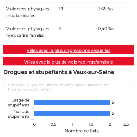
Violences physiques
19
3,65 ‰
intrafamiliales
Violences physiques
2
0,40 ‰
hors cadre familial
Villes avec le plus d'agressions sexuelles
Villes avec le plus de violence intrafamiliale
Drogues et stupéfiants à Vaux-sur-Seine
Données 2025 (source : Linternaute.com d'après le Ministère de
l'Intérieur et des Outre-Mer)
Usage de
2
stupéfiants
Trafic de
2
stupéfiants
0
0,5
1
1,5
2
2,5
Nombre de faits