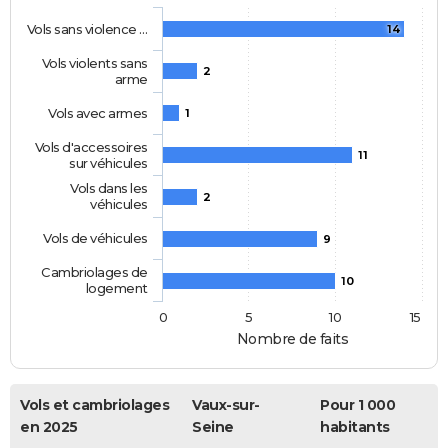
Vols sans violence …
14
Vols violents sans
2
arme
Vols avec armes
1
Vols d'accessoires
11
sur véhicules
Vols dans les
2
véhicules
Vols de véhicules
9
Cambriolages de
10
logement
0
5
10
15
Nombre de faits
Vols et cambriolages
Vaux-sur-
Pour 1 000
en 2025
Seine
habitants