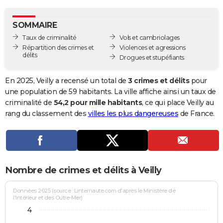
City break
Voyage de noces
Climat
Destinations
Voyage nature
Forum
+
PHOTO
SOMMAIRE
GUIDES D'ACHAT
Taux de criminalité
Vols et cambriolages
Répartition des crimes et
Violences et agressions
BONS PLANS
délits
Drogues et stupéfiants
CARTE DE VOEUX
En 2025, Veilly a recensé un total de
3 crimes et délits
pour
Carte Bonne année
Carte Pâques
Carte de Noël
Carte Saint-Valentin
Carte d'anniversaire
une population de 59 habitants. La ville affiche ainsi un taux de
DICTIONNAIRE
criminalité de
54,2 pour mille habitants
, ce qui place Veilly au
Biographies
Expressions
Dictionnaire
Citations
Proverbes
rang du classement des
villes les plus dangereuses
de France.
PROGRAMME TV
COPAINS D'AVANT
Se connecter
Collèges
Universités
Service militaire
S'inscrire
Lycées
Primaires
Entreprises
Avis de recherche
AVIS DE DÉCÈS
Nombre de crimes et délits à Veilly
FORUM
Lifestyle
Sport
Television
Cinema
Bricolage
Culture
Auto
Voyage
Données 2025 (source : Linternaute.com d'après le Ministère de
l'Intérieur et des Outre-Mer)
4