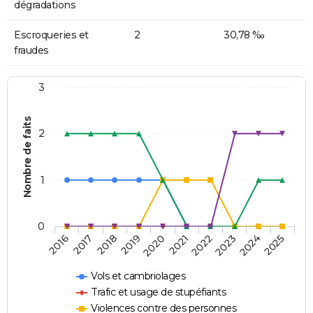
dégradations
Escroqueries et
2
30,78 ‰
fraudes
3
Nombre de faits
2
1
0
2018
2023
2019
2024
2020
2025
2016
2021
2017
2022
Vols et cambriolages
Trafic et usage de stupéfiants
Violences contre des personnes