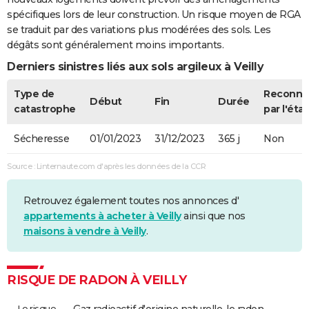
spécifiques lors de leur construction. Un risque moyen de RGA
se traduit par des variations plus modérées des sols. Les
dégâts sont généralement moins importants.
Derniers sinistres liés aux sols argileux à Veilly
Type de
Reconnu
Début
Fin
Durée
catastrophe
par l'état
Sécheresse
01/01/2023
31/12/2023
365 j
Non
Source : Linternaute.com d'après les données de la CCR
Retrouvez également toutes nos annonces d'
appartements à acheter à Veilly
ainsi que nos
maisons à vendre à Veilly
.
RISQUE DE RADON À VEILLY
Le risque
Gaz radioactif d'origine naturelle, le radon