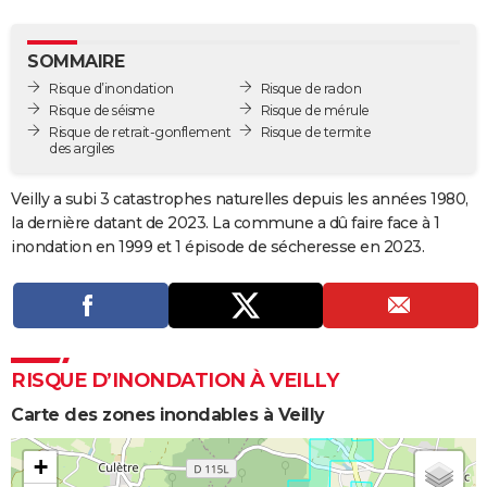
City break
Voyage de noces
Climat
Destinations
Voyage nature
Forum
+
PHOTO
SOMMAIRE
GUIDES D'ACHAT
Risque d’inondation
Risque de radon
Risque de séisme
Risque de mérule
BONS PLANS
Risque de retrait-gonflement
Risque de termite
des argiles
CARTE DE VOEUX
Carte Bonne année
Carte Pâques
Carte de Noël
Carte Saint-Valentin
Carte d'anniversaire
Veilly a subi 3 catastrophes naturelles depuis les années 1980,
DICTIONNAIRE
la dernière datant de 2023. La commune a dû faire face à 1
Biographies
Expressions
Dictionnaire
Citations
Proverbes
inondation en 1999 et 1 épisode de sécheresse en 2023.
PROGRAMME TV
COPAINS D'AVANT
Se connecter
Collèges
Universités
Service militaire
S'inscrire
Lycées
Primaires
Entreprises
Avis de recherche
AVIS DE DÉCÈS
RISQUE D’INONDATION À VEILLY
FORUM
Carte des zones inondables à Veilly
Lifestyle
Sport
Television
Cinema
Bricolage
Culture
Auto
Voyage
+