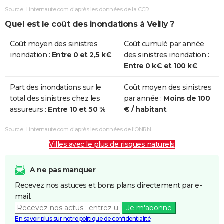
Source : Linternaute.com d'après les données de la CCR
Quel est le coût des inondations à Veilly ?
Coût moyen des sinistres
Coût cumulé par année
inondation :
Entre 0 et 2,5 k€
des sinistres inondation :
Entre 0 k€ et 100 k€
Part des inondations sur le
Coût moyen des sinistres
total des sinistres chez les
par année :
Moins de 100
assureurs :
Entre 10 et 50 %
€ / habitant
Source : Linternaute.com d'après les données de l'ONRN
Villes avec le plus de risques naturels
A ne pas manquer
Recevez nos astuces et bons plans directement par e-
mail.
Je m'abonne
En savoir plus sur notre politique de confidentialité