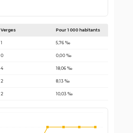
Verges
Pour 1 000 habitants
1
5,76 ‰
0
0,00 ‰
4
18,06 ‰
2
8,13 ‰
2
10,03 ‰