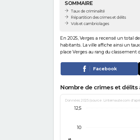
SOMMAIRE
Taux de criminalité
Répartition des crimes et délits
Vols et cambriolages
En 2025, Verges a recensé un total d
habitants. La ville affiche ainsi un tau
place Verges au rang du classement 
Facebook
Nombre de crimes et délits 
Données 2025 (source : Linternaute.com d'après 
12,5
10