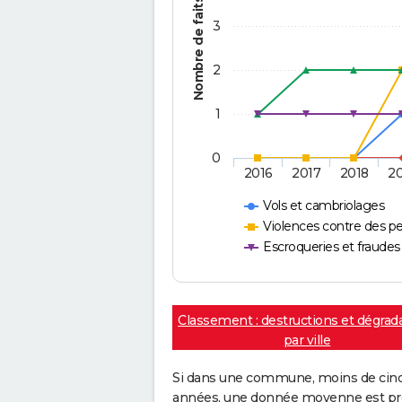
Nombre de faits
3
2
1
0
2016
2017
2018
2
Vols et cambriolages
Violences contre des p
Escroqueries et fraudes
Classement : destructions et dégrad
par ville
Si dans une commune, moins de cinq f
années, une donnée moyenne est pro