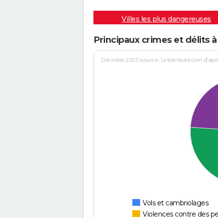
Villes les plus dangereuses
Principaux crimes et délits 
Données 2025 (source : Linternaute.com d'après 
Vols et cambriolages
Violences contre des p