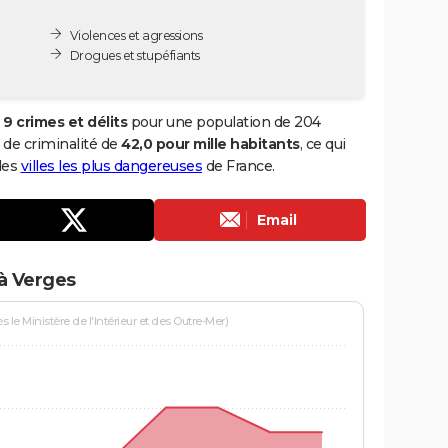
Violences et agressions
Drogues et stupéfiants
e
9 crimes et délits
pour une population de 204
x de criminalité de
42,0 pour mille habitants
, ce qui
des
villes les plus dangereuses
de France.
Email
à Verges
le Ministère de l'Intérieur et des Outre-Mer)