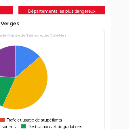
Départements les plus dangereux
à Verges
le Ministère de l'Intérieur et des Outre-Mer)
Trafic et usage de stupéfiants
ersonnes
Destructions et dégradations