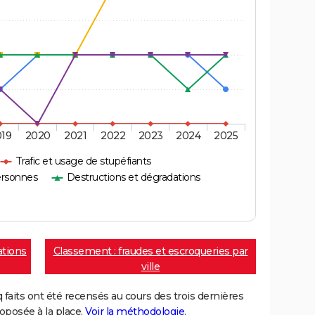
019
2020
2021
2022
2023
2024
2025
Trafic et usage de stupéfiants
ersonnes
Destructions et dégradations
ations
Classement : fraudes et escroqueries par
ville
aits ont été recensés au cours des trois dernières
posée à la place.
Voir la méthodologie
.