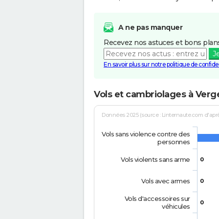
A ne pas manquer
Recevez nos astuces et bons plans
J
En savoir plus sur notre politique de confiden
Vols et cambriolages à Verg
Données 2025 (source : Linternaute.com d'après 
Vols sans violence contre des
personnes
Vols violents sans arme
0
Vols avec armes
0
Vols d'accessoires sur
0
véhicules