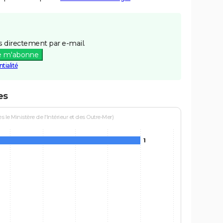
 directement par e-mail.
e m'abonne
tialité
es
le Ministère de l'Intérieur et des Outre-Mer)
1