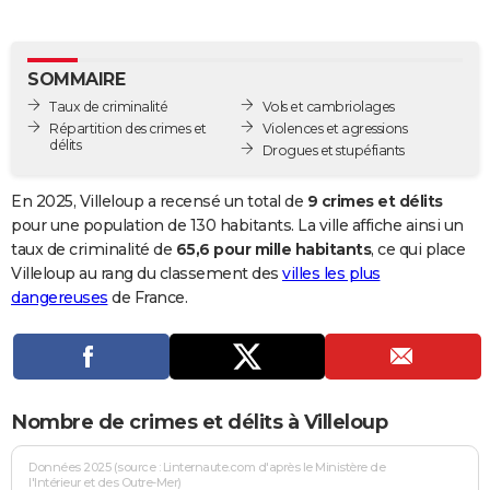
City break
Voyage de noces
Climat
Destinations
Voyage nature
Forum
+
PHOTO
GUIDES D'ACHAT
SOMMAIRE
Taux de criminalité
Vols et cambriolages
BONS PLANS
Répartition des crimes et
Violences et agressions
délits
Drogues et stupéfiants
CARTE DE VOEUX
Carte Bonne année
Carte Pâques
Carte de Noël
Carte Saint-Valentin
Carte d'anniversaire
En 2025, Villeloup a recensé un total de
9 crimes et délits
DICTIONNAIRE
pour une population de 130 habitants. La ville affiche ainsi un
Biographies
Expressions
Dictionnaire
Citations
Proverbes
taux de criminalité de
65,6 pour mille habitants
, ce qui place
PROGRAMME TV
Villeloup au rang du classement des
villes les plus
COPAINS D'AVANT
dangereuses
de France.
Se connecter
Collèges
Universités
Service militaire
S'inscrire
Lycées
Primaires
Entreprises
Avis de recherche
AVIS DE DÉCÈS
FORUM
Nombre de crimes et délits à Villeloup
Lifestyle
Sport
Television
Cinema
Bricolage
Culture
Auto
Voyage
Données 2025 (source : Linternaute.com d'après le Ministère de
l'Intérieur et des Outre-Mer)