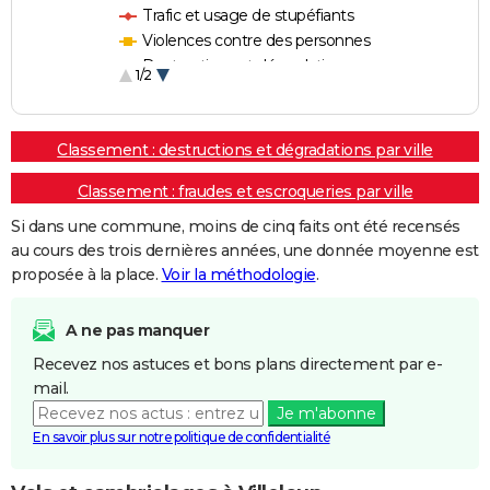
Trafic et usage de stupéfiants
Violences contre des personnes
Destructions et dégradations
1/2
Escroqueries et fraudes
Classement : destructions et dégradations par ville
Classement : fraudes et escroqueries par ville
Si dans une commune, moins de cinq faits ont été recensés
au cours des trois dernières années, une donnée moyenne est
proposée à la place.
Voir la méthodologie
.
A ne pas manquer
Recevez nos astuces et bons plans directement par e-
mail.
Je m'abonne
En savoir plus sur notre politique de confidentialité