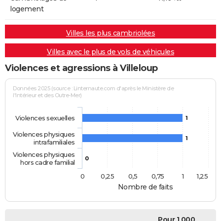
logement
Villes les plus cambriolées
Villes avec le plus de vols de véhicules
Violences et agressions à Villeloup
Données 2025 (source : Linternaute.com d'après le Ministère de
l'Intérieur et des Outre-Mer)
Violences sexuelles
1
Violences physiques
1
intrafamiliales
Violences physiques
0
hors cadre familial
0
0,25
0,5
0,75
1
1,25
Nombre de faits
Pour 1 000