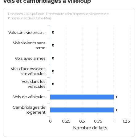
Vols et cambriolages à Villeloup
Données 2025 (source : Linternaute.com d'après le Ministère de
l'Intérieur et des Outre-Mer)
Vols sans violence …
0
Vols violents sans
0
arme
Vols avec armes
0
Vols d'accessoires
0
sur véhicules
Vols dans les
0
véhicules
Vols de véhicules
1
Cambriolages de
1
logement
0
0,25
0,5
0,75
1
1,25
Nombre de faits