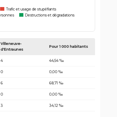
Trafic et usage de stupéfiants
ersonnes
Destructions et dégradations
Villeneuve-
Pour 1 000 habitants
d'Entraunes
4
44,54 ‰
0
0,00 ‰
6
68,71 ‰
0
0,00 ‰
3
34,12 ‰