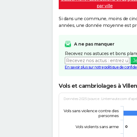
par ville
Si dans une commune, moins de cinq f
années, une donnée moyenne est pro
A ne pas manquer
Recevez nos astuces et bons plans
J
En savoir plus sur notre politique de confiden
Vols et cambriolages à Vill
Données 2025 (source : Linternaute.com d'après 
Vols sans violence contre des
personnes
Vols violents sans arme
0