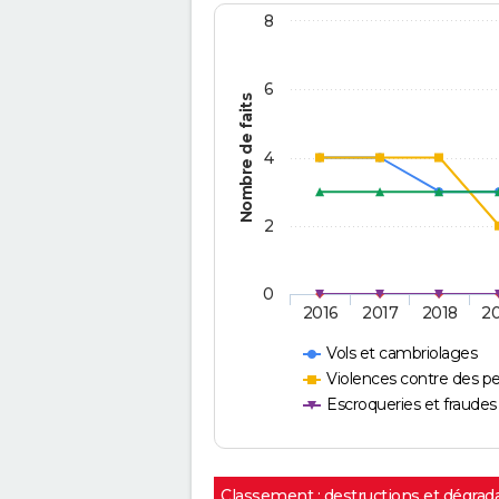
8
6
Nombre de faits
4
2
0
2016
2017
2018
2
Vols et cambriolages
Violences contre des p
Escroqueries et fraudes
Classement : destructions et dégrad