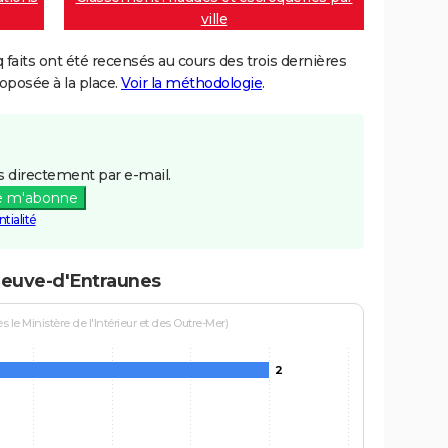
ville
aits ont été recensés au cours des trois dernières
posée à la place.
Voir la méthodologie
.
 directement par e-mail.
e m'abonne
tialité
eneuve-d'Entraunes
le Ministère de l'Intérieur et des Outre-Mer)
2