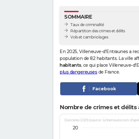
SOMMAIRE
Taux de criminalité
Répartition des crimes et délits
Vols et cambriolages
En 2025, Villeneuve-d'Entraunes a re
population de 82 habitants. La ville af
habitants
, ce qui place Villeneuve-
plus dangereuses
de France.
Facebook
Nombre de crimes et délits 
Données 2025 (source : Linternaute.com d'après 
20