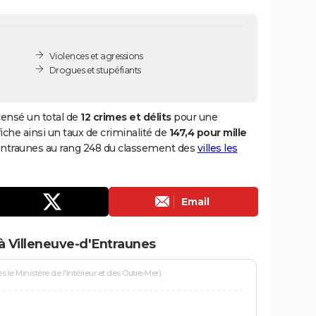
Violences et agressions
Drogues et stupéfiants
censé un total de
12 crimes et délits
pour une
fiche ainsi un taux de criminalité de
147,4 pour mille
d'Entraunes au rang 248 du classement des
villes les
Email
à Villeneuve-d'Entraunes
le Ministère de l'Intérieur et des Outre-Mer)