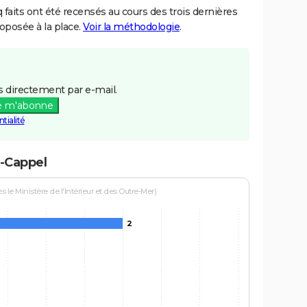
aits ont été recensés au cours des trois dernières
posée à la place.
Voir la méthodologie
.
 directement par e-mail.
e m'abonne
tialité
t-Cappel
le Ministère de l'Intérieur et des Outre-Mer)
2