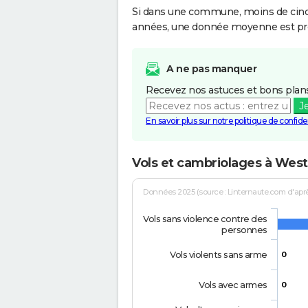
Si dans une commune, moins de cinq f
années, une donnée moyenne est pro
A ne pas manquer
Recevez nos astuces et bons plans
J
En savoir plus sur notre politique de confiden
Vols et cambriolages à Wes
Données 2025 (source : Linternaute.com d'après 
Vols sans violence contre des
personnes
Vols violents sans arme
0
Vols avec armes
0