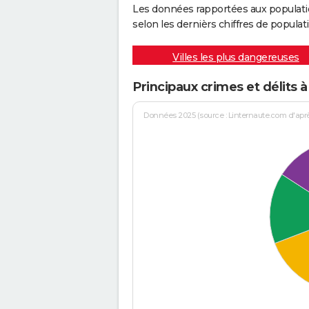
Les données rapportées aux populati
selon les dernièrs chiffres de populati
Villes les plus dangereuses
Principaux crimes et délits 
Données 2025 (source : Linternaute.com d'après 