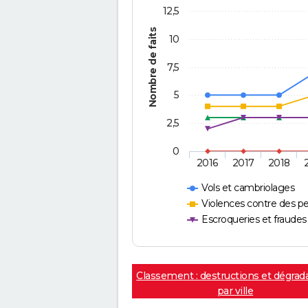
12,5
Nombre de faits
10
7,5
5
2,5
0
2016
2017
2018
Vols et cambriolages
Violences contre des p
Escroqueries et fraudes
Classement : destructions et dégrad
par ville