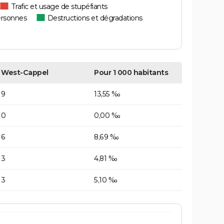
Trafic et usage de stupéfiants
ersonnes
Destructions et dégradations
West-Cappel
Pour 1 000 habitants
9
13,55 ‰
0
0,00 ‰
6
8,69 ‰
3
4,81 ‰
3
5,10 ‰