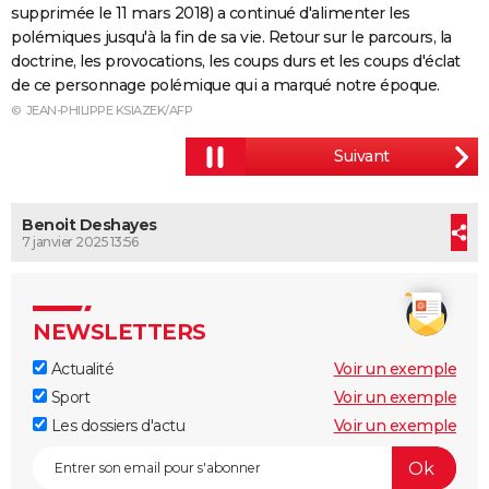
supprimée le 11 mars 2018) a continué d'alimenter les
City break
Voyage de noces
Climat
Destinations
Voyage nature
Forum
+
PHOTO
polémiques jusqu'à la fin de sa vie. Retour sur le parcours, la
doctrine, les provocations, les coups durs et les coups d'éclat
GUIDES D'ACHAT
de ce personnage polémique qui a marqué notre époque.
© JEAN-PHILIPPE KSIAZEK/AFP
BONS PLANS
CARTE DE VOEUX
Carte Bonne année
Carte Pâques
Carte de Noël
Carte Saint-Valentin
Carte d'anniversaire
DICTIONNAIRE
Benoit Deshayes
Biographies
Expressions
Dictionnaire
Citations
Proverbes
7 janvier 2025 13:56
PROGRAMME TV
COPAINS D'AVANT
NEWSLETTERS
Se connecter
Collèges
Universités
Service militaire
S'inscrire
Lycées
Primaires
Entreprises
Avis de recherche
AVIS DE DÉCÈS
Actualité
Voir un exemple
FORUM
Sport
Voir un exemple
Lifestyle
Sport
Television
Cinema
Bricolage
Culture
Auto
Voyage
Les dossiers d'actu
Voir un exemple