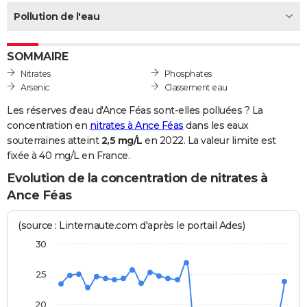
City break
Voyage de noces
Climat
Destinations
Voyage nature
Forum
+
Pollution de l'eau
PHOTO
GUIDES D'ACHAT
SOMMAIRE
BONS PLANS
Nitrates
Phosphates
Arsenic
Classement eau
CARTE DE VOEUX
Les réserves d'eau d'Ance Féas sont-elles polluées ? La
Carte Bonne année
Carte Pâques
Carte de Noël
Carte Saint-Valentin
Carte d'anniversaire
concentration en
nitrates à Ance Féas
dans les eaux
DICTIONNAIRE
souterraines atteint
2,5 mg/L
en 2022. La valeur limite est
Biographies
Expressions
Dictionnaire
Citations
Proverbes
fixée à 40 mg/L en France.
PROGRAMME TV
Evolution de la concentration de nitrates à
COPAINS D'AVANT
Ance Féas
Se connecter
Collèges
Universités
Service militaire
S'inscrire
Lycées
Primaires
Entreprises
Avis de recherche
AVIS DE DÉCÈS
(source : Linternaute.com d'après le portail Ades)
FORUM
30
Lifestyle
Sport
Television
Cinema
Bricolage
Culture
Auto
Voyage
25
20