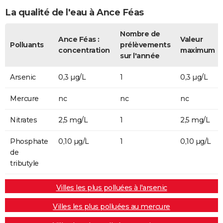
La qualité de l'eau à Ance Féas
Nombre de
Ance Féas :
Valeur
Polluants
prélèvements
concentration
maximum
sur l'année
Arsenic
0,3 µg/L
1
0,3 µg/L
Mercure
nc
nc
nc
Nitrates
2,5 mg/L
1
2,5 mg/L
Phosphate
0,10 µg/L
1
0,10 µg/L
de
tributyle
Villes les plus polluées à l'arsenic
Villes les plus polluées au mercure