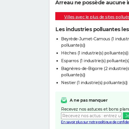
Arreau ne possède aucune ind
Villes avec le plus de sites pollué
Les industries polluantes le
Beyrède-Jumet-Camous (1 industri
polluante(s))
Hèches (1 industrie(s) polluante(s))
Esparros (1 industrie(s) polluante(s)
Bagnères-de-Bigorre (2 industrie(s
polluante(s))
Nestier (1 industrie(s) polluante(s))
A ne pas manquer
Recevez nos astuces et bons plans
J
En savoir plus sur notre politique de confiden