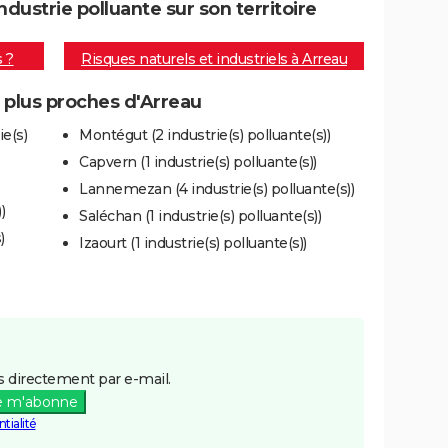
ustrie polluante sur son territoire
s ?
Risques naturels et industriels à Arreau
s plus proches d'Arreau
e(s)
Montégut (2 industrie(s) polluante(s))
Capvern (1 industrie(s) polluante(s))
Lannemezan (4 industrie(s) polluante(s))
)
Saléchan (1 industrie(s) polluante(s))
)
Izaourt (1 industrie(s) polluante(s))
 directement par e-mail.
e m'abonne
tialité