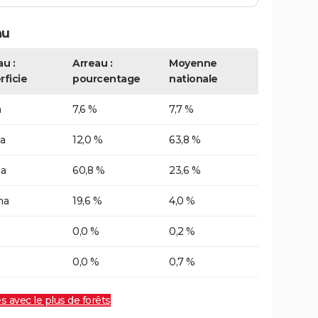
au
u :
Arreau :
Moyenne
rficie
pourcentage
nationale
a
7,6 %
7,7 %
a
12,0 %
63,8 %
ha
60,8 %
23,6 %
ha
19,6 %
4,0 %
0,0 %
0,2 %
0,0 %
0,7 %
es avec le plus de forêts