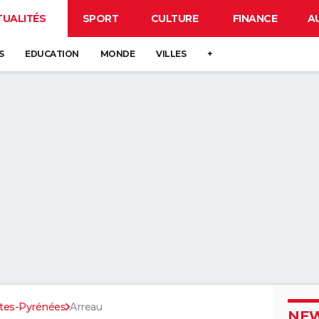
TUALITÉS
SPORT
CULTURE
FINANCE
A
S
EDUCATION
MONDE
VILLES
+
tes-Pyrénées
Arreau
NEW