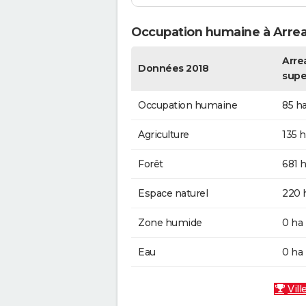
Occupation humaine à Arre
Arrea
Données 2018
supe
Occupation humaine
85 h
Agriculture
135 h
Forêt
681 
Espace naturel
220 
Zone humide
0 ha
Eau
0 ha
Vill