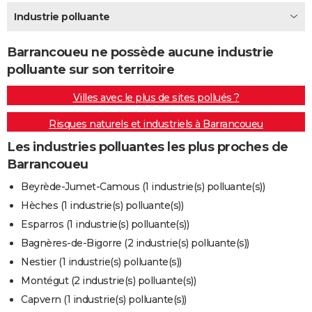
City break
Voyage de noces
Climat
Destinations
Voyage nature
Forum
+
Industrie polluante
PHOTO
GUIDES D'ACHAT
Barrancoueu ne possède aucune industrie
polluante sur son territoire
BONS PLANS
Villes avec le plus de sites pollués ?
CARTE DE VOEUX
Risques naturels et industriels à Barrancoueu
Carte Bonne année
Carte Pâques
Carte de Noël
Carte Saint-Valentin
Carte d'anniversaire
DICTIONNAIRE
Les industries polluantes les plus proches de
Biographies
Expressions
Dictionnaire
Citations
Proverbes
PROGRAMME TV
Barrancoueu
COPAINS D'AVANT
Beyrède-Jumet-Camous (1 industrie(s) polluante(s))
Hèches (1 industrie(s) polluante(s))
Se connecter
Collèges
Universités
Service militaire
S'inscrire
Lycées
Primaires
Entreprises
Avis de recherche
AVIS DE DÉCÈS
Esparros (1 industrie(s) polluante(s))
FORUM
Bagnères-de-Bigorre (2 industrie(s) polluante(s))
Nestier (1 industrie(s) polluante(s))
Lifestyle
Sport
Television
Cinema
Bricolage
Culture
Auto
Voyage
Montégut (2 industrie(s) polluante(s))
Capvern (1 industrie(s) polluante(s))