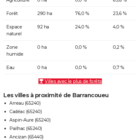
Forêt
290 ha
76,0 %
23,6 %
Espace
92 ha
24,0 %
4,0 %
naturel
Zone
0 ha
0,0 %
0,2 %
humide
Eau
0 ha
0,0 %
0,7 %
Villes avec le plus de forêts
Les villes à proximité de Barrancoueu
Arreau (65240)
Cadéac (65240)
Aspin-Aure (65240)
Pailhac (65240)
Ancizan (65440)