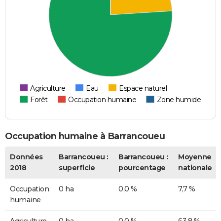
Agriculture
Eau
Espace naturel
Forêt
Occupation humaine
Zone humide
Occupation humaine à Barrancoueu
Données
Barrancoueu :
Barrancoueu :
Moyenne
2018
superficie
pourcentage
nationale
Occupation
0 ha
0,0 %
7,7 %
humaine
Agriculture
0 ha
0,0 %
63,8 %