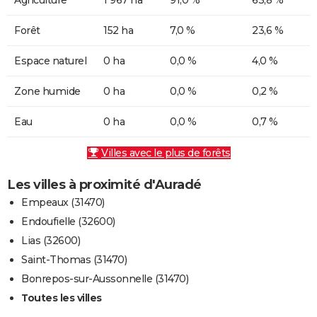
Forêt
152 ha
7,0 %
23,6 %
Espace naturel
0 ha
0,0 %
4,0 %
Zone humide
0 ha
0,0 %
0,2 %
Eau
0 ha
0,0 %
0,7 %
Villes avec le plus de forêts
Les villes à proximité d'Auradé
Empeaux (31470)
Endoufielle (32600)
Lias (32600)
Saint-Thomas (31470)
Bonrepos-sur-Aussonnelle (31470)
Toutes les villes