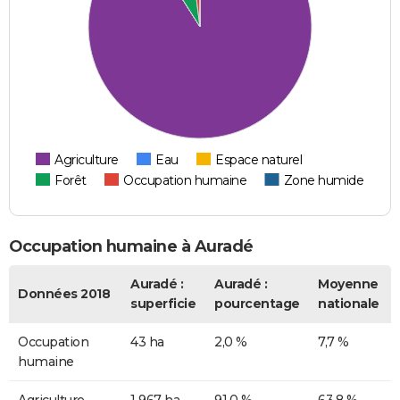
Agriculture
Eau
Espace naturel
Forêt
Occupation humaine
Zone humide
Occupation humaine à Auradé
Auradé :
Auradé :
Moyenne
Données 2018
superficie
pourcentage
nationale
Occupation
43 ha
2,0 %
7,7 %
humaine
Agriculture
1 967 ha
91,0 %
63,8 %