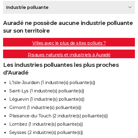
City break
Voyage de noces
Climat
Destinations
Voyage nature
Forum
+
Industrie polluante
PHOTO
GUIDES D'ACHAT
Auradé ne possède aucune industrie polluante
sur son territoire
BONS PLANS
Villes avec le plus de sites pollués ?
CARTE DE VOEUX
Risques naturels et industriels à Auradé
Carte Bonne année
Carte Pâques
Carte de Noël
Carte Saint-Valentin
Carte d'anniversaire
DICTIONNAIRE
Les industries polluantes les plus proches
Biographies
Expressions
Dictionnaire
Citations
Proverbes
PROGRAMME TV
d'Auradé
COPAINS D'AVANT
L'Isle-Jourdain (1 industrie(s) polluante(s))
Saint-Lys (1 industrie(s) polluante(s))
Se connecter
Collèges
Universités
Service militaire
S'inscrire
Lycées
Primaires
Entreprises
Avis de recherche
AVIS DE DÉCÈS
Léguevin (1 industrie(s) polluante(s))
FORUM
Gimont (1 industrie(s) polluante(s))
Plaisance-du-Touch (2 industrie(s) polluante(s))
Lifestyle
Sport
Television
Cinema
Bricolage
Culture
Auto
Voyage
Lombez (1 industrie(s) polluante(s))
Seysses (2 industrie(s) polluante(s))