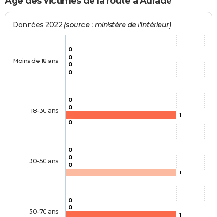
Age des victimes de la route à Auradé
Données 2022
(source : ministère de l'Intérieur)
0
0
Moins de 18 ans
0
0
0
0
18-30 ans
1
0
0
0
30-50 ans
0
1
0
0
50-70 ans
1