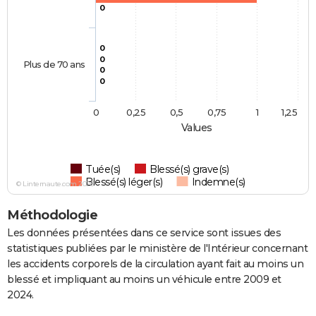
0
0
0
Plus de 70 ans
0
0
0
0,25
0,5
0,75
1
1,25
Values
Tuée(s)
Blessé(s) grave(s)
Blessé(s) léger(s)
Indemne(s)
© Linternaute.com 2026
Méthodologie
Les données présentées dans ce service sont issues des
statistiques publiées par le ministère de l'Intérieur concernant
les accidents corporels de la circulation ayant fait au moins un
blessé et impliquant au moins un véhicule entre 2009 et
2024.