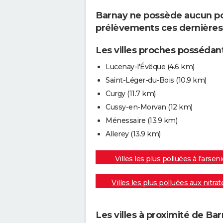
Barnay ne possède aucun poin
prélèvements ces dernières
Les villes proches possédant
Lucenay-l'Évêque
(4.6 km)
Saint-Léger-du-Bois
(10.9 km)
Curgy
(11.7 km)
Cussy-en-Morvan
(12 km)
Ménessaire
(13.9 km)
Allerey
(13.9 km)
Villes les plus polluées à l'arseni
Villes les plus polluées aux nitrat
Les villes à proximité de Ba