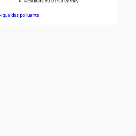
Résultats du BTS à Barnay
xique des polluants