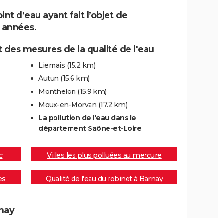
t d’eau ayant fait l’objet de
 années.
 des mesures de la qualité de l'eau
Liernais
(15.2 km)
Autun
(15.6 km)
Monthelon
(15.9 km)
Moux-en-Morvan
(17.2 km)
La pollution de l'eau dans le
département Saône-et-Loire
c
Villes les plus polluées au mercure
es
Qualité de l'eau du robinet à Barnay
rnay