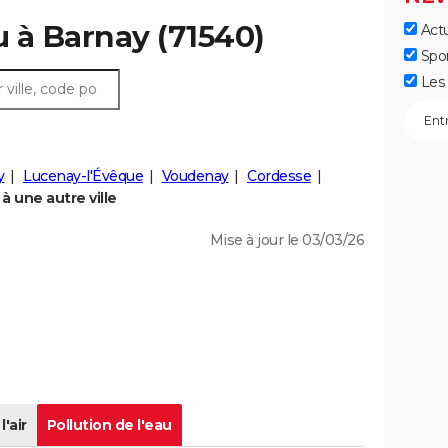
u à Barnay (71540)
Actu
Spo
Les 
y
Lucenay-l'Évêque
Voudenay
Cordesse
 une autre ville
Mise à jour le 03/03/26
l'air
Pollution de l'eau