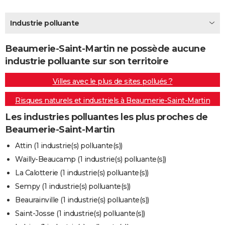
City break
Voyage de noces
Climat
Destinations
Voyage nature
Forum
+
PHOTO
Industrie polluante
GUIDES D'ACHAT
Beaumerie-Saint-Martin ne possède aucune
BONS PLANS
industrie polluante sur son territoire
CARTE DE VOEUX
Villes avec le plus de sites pollués ?
Carte Bonne année
Carte Pâques
Carte de Noël
Carte Saint-Valentin
Carte d'anniversaire
DICTIONNAIRE
Risques naturels et industriels à Beaumerie-Saint-Martin
Biographies
Expressions
Dictionnaire
Citations
Proverbes
PROGRAMME TV
Les industries polluantes les plus proches de
Beaumerie-Saint-Martin
COPAINS D'AVANT
Attin (1 industrie(s) polluante(s))
Se connecter
Collèges
Universités
Service militaire
S'inscrire
Lycées
Primaires
Entreprises
Avis de recherche
AVIS DE DÉCÈS
Wailly-Beaucamp (1 industrie(s) polluante(s))
La Calotterie (1 industrie(s) polluante(s))
FORUM
Sempy (1 industrie(s) polluante(s))
Lifestyle
Sport
Television
Cinema
Bricolage
Culture
Auto
Voyage
Beaurainville (1 industrie(s) polluante(s))
Saint-Josse (1 industrie(s) polluante(s))