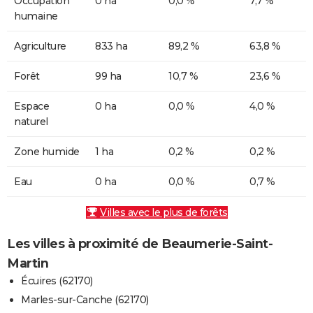
Occupation
0 ha
0,0 %
7,7 %
humaine
Agriculture
833 ha
89,2 %
63,8 %
Forêt
99 ha
10,7 %
23,6 %
Espace
0 ha
0,0 %
4,0 %
naturel
Zone humide
1 ha
0,2 %
0,2 %
Eau
0 ha
0,0 %
0,7 %
Villes avec le plus de forêts
Les villes à proximité de Beaumerie-Saint-
Martin
Écuires (62170)
Marles-sur-Canche (62170)