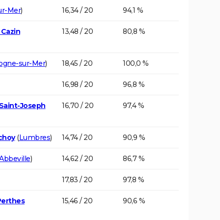
ur-Mer
)
16,34 / 20
94,1 %
 Cazin
13,48 / 20
80,8 %
ogne-sur-Mer
)
18,45 / 20
100,0 %
16,98 / 20
96,8 %
 Saint-Joseph
16,70 / 20
97,4 %
choy
(
Lumbres
)
14,74 / 20
90,9 %
Abbeville
)
14,62 / 20
86,7 %
17,83 / 20
97,8 %
Perthes
15,46 / 20
90,6 %