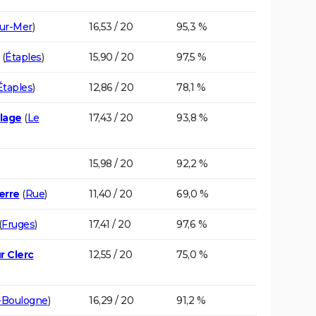
sur-Mer
)
16,53 / 20
95,3 %
(
Étaples
)
15,90 / 20
97,5 %
Étaples
)
12,86 / 20
78,1 %
Plage
(
Le
17,43 / 20
93,8 %
15,98 / 20
92,2 %
erre
(
Rue
)
11,40 / 20
69,0 %
(
Fruges
)
17,41 / 20
97,6 %
r Clerc
12,55 / 20
75,0 %
n-Boulogne
)
16,29 / 20
91,2 %