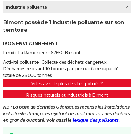
City break
Voyage de noces
Climat
Destinations
Voyage nature
Forum
+
Industrie polluante
PHOTO
GUIDES D'ACHAT
Bimont possède 1 industrie polluante sur son
territoire
BONS PLANS
IKOS ENVIRONNEMENT
CARTE DE VOEUX
Lieudit La Ramonière - 62650 Bimont
Carte Bonne année
Carte Pâques
Carte de Noël
Carte Saint-Valentin
Carte d'anniversaire
DICTIONNAIRE
Activité polluante : Collecte des déchets dangereux
Biographies
Expressions
Dictionnaire
Citations
Proverbes
PROGRAMME TV
Décharges recevant 10 tonnes par jour ou d'une capacité
totale de 25 000 tonnes
COPAINS D'AVANT
Villes avec le plus de sites pollués ?
Se connecter
Collèges
Universités
Service militaire
S'inscrire
Lycées
Primaires
Entreprises
Avis de recherche
AVIS DE DÉCÈS
Risques naturels et industriels à Bimont
FORUM
NB : La base de données Géorisques recense les installations
industrielles françaises rejetant des polluants ou des déchets
Lifestyle
Sport
Television
Cinema
Bricolage
Culture
Auto
Voyage
en grande quantité.
Voir aussi le
lexique des polluants.