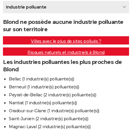
City break
Voyage de noces
Climat
Destinations
Voyage nature
Forum
+
Industrie polluante
PHOTO
GUIDES D'ACHAT
Blond ne possède aucune industrie polluante
sur son territoire
BONS PLANS
Villes avec le plus de sites pollués ?
CARTE DE VOEUX
Risques naturels et industriels à Blond
Carte Bonne année
Carte Pâques
Carte de Noël
Carte Saint-Valentin
Carte d'anniversaire
DICTIONNAIRE
Les industries polluantes les plus proches de
Biographies
Expressions
Dictionnaire
Citations
Proverbes
PROGRAMME TV
Blond
COPAINS D'AVANT
Bellac (1 industrie(s) polluante(s))
Berneuil (1 industrie(s) polluante(s))
Se connecter
Collèges
Universités
Service militaire
S'inscrire
Lycées
Primaires
Entreprises
Avis de recherche
AVIS DE DÉCÈS
Peyrat-de-Bellac (2 industrie(s) polluante(s))
FORUM
Nantiat (1 industrie(s) polluante(s))
Oradour-sur-Glane (1 industrie(s) polluante(s))
Lifestyle
Sport
Television
Cinema
Bricolage
Culture
Auto
Voyage
Saint-Junien (2 industrie(s) polluante(s))
Magnac-Laval (2 industrie(s) polluante(s))