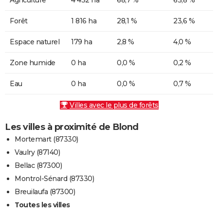
Forêt
1 816 ha
28,1 %
23,6 %
Espace naturel
179 ha
2,8 %
4,0 %
Zone humide
0 ha
0,0 %
0,2 %
Eau
0 ha
0,0 %
0,7 %
Villes avec le plus de forêts
Les villes à proximité de Blond
Mortemart (87330)
Vaulry (87140)
Bellac (87300)
Montrol-Sénard (87330)
Breuilaufa (87300)
Toutes les villes