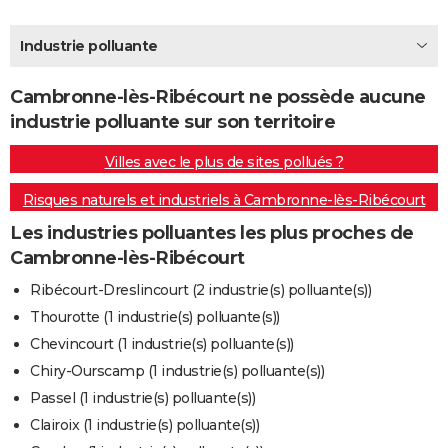
City break
Voyage de noces
Climat
Destinations
Voyage nature
Forum
+
PHOTO
Industrie polluante
GUIDES D'ACHAT
Cambronne-lès-Ribécourt ne possède aucune
BONS PLANS
industrie polluante sur son territoire
CARTE DE VOEUX
Villes avec le plus de sites pollués ?
Carte Bonne année
Carte Pâques
Carte de Noël
Carte Saint-Valentin
Carte d'anniversaire
DICTIONNAIRE
Risques naturels et industriels à Cambronne-lès-Ribécourt
Biographies
Expressions
Dictionnaire
Citations
Proverbes
PROGRAMME TV
Les industries polluantes les plus proches de
Cambronne-lès-Ribécourt
COPAINS D'AVANT
Ribécourt-Dreslincourt (2 industrie(s) polluante(s))
Se connecter
Collèges
Universités
Service militaire
S'inscrire
Lycées
Primaires
Entreprises
Avis de recherche
AVIS DE DÉCÈS
Thourotte (1 industrie(s) polluante(s))
Chevincourt (1 industrie(s) polluante(s))
FORUM
Chiry-Ourscamp (1 industrie(s) polluante(s))
Lifestyle
Sport
Television
Cinema
Bricolage
Culture
Auto
Voyage
Passel (1 industrie(s) polluante(s))
Clairoix (1 industrie(s) polluante(s))