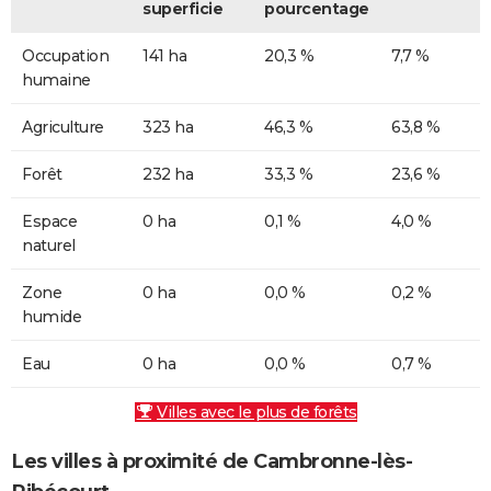
superficie
pourcentage
Occupation
141 ha
20,3 %
7,7 %
humaine
Agriculture
323 ha
46,3 %
63,8 %
Forêt
232 ha
33,3 %
23,6 %
Espace
0 ha
0,1 %
4,0 %
naturel
Zone
0 ha
0,0 %
0,2 %
humide
Eau
0 ha
0,0 %
0,7 %
Villes avec le plus de forêts
Les villes à proximité de Cambronne-lès-