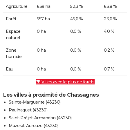
Agriculture
639 ha
52,3 %
63,8 %
Forêt
557 ha
45,6 %
23,6 %
Espace
0 ha
0,0 %
4,0 %
naturel
Zone
0 ha
0,0 %
0,2 %
humide
Eau
0 ha
0,0 %
0,7 %
Villes avec le plus de forêts
Les villes à proximité de Chassagnes
Sainte-Marguerite (43230)
Paulhaguet (43230)
Saint-Préjet-Armandon (43230)
Mazerat-Aurouze (43230)