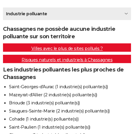
City break
Voyage de noces
Climat
Destinations
Voyage nature
Forum
+
PHOTO
Industrie polluante
GUIDES D'ACHAT
Chassagnes ne possède aucune industrie
BONS PLANS
polluante sur son territoire
CARTE DE VOEUX
Villes avec le plus de sites pollués ?
Carte Bonne année
Carte Pâques
Carte de Noël
Carte Saint-Valentin
Carte d'anniversaire
DICTIONNAIRE
Risques naturels et industriels à Chassagnes
Biographies
Expressions
Dictionnaire
Citations
Proverbes
PROGRAMME TV
Les industries polluantes les plus proches de
Chassagnes
COPAINS D'AVANT
Saint-Georges-d'Aurac (1 industrie(s) polluante(s))
Se connecter
Collèges
Universités
Service militaire
S'inscrire
Lycées
Primaires
Entreprises
Avis de recherche
AVIS DE DÉCÈS
Mazeyrat-d'Allier (2 industrie(s) polluante(s))
Brioude (3 industrie(s) polluante(s))
FORUM
Siaugues-Sainte-Marie (2 industrie(s) polluante(s))
Lifestyle
Sport
Television
Cinema
Bricolage
Culture
Auto
Voyage
Cohade (1 industrie(s) polluante(s))
Saint-Paulien (1 industrie(s) polluante(s))