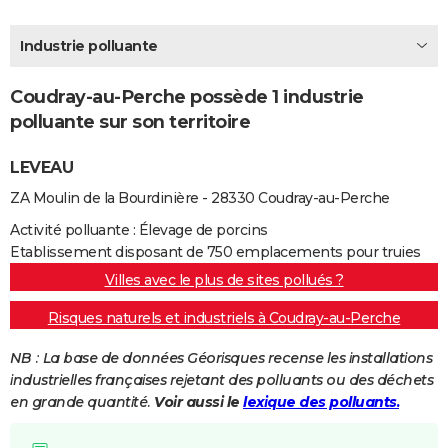
City break
Voyage de noces
Climat
Destinations
Voyage nature
Forum
+
PHOTO
Industrie polluante
GUIDES D'ACHAT
Coudray-au-Perche possède 1 industrie
BONS PLANS
polluante sur son territoire
CARTE DE VOEUX
LEVEAU
Carte Bonne année
Carte Pâques
Carte de Noël
Carte Saint-Valentin
Carte d'anniversaire
DICTIONNAIRE
ZA Moulin de la Bourdinière - 28330 Coudray-au-Perche
Biographies
Expressions
Dictionnaire
Citations
Proverbes
PROGRAMME TV
Activité polluante : Élevage de porcins
Etablissement disposant de 750 emplacements pour truies
COPAINS D'AVANT
Villes avec le plus de sites pollués ?
Se connecter
Collèges
Universités
Service militaire
S'inscrire
Lycées
Primaires
Entreprises
Avis de recherche
AVIS DE DÉCÈS
Risques naturels et industriels à Coudray-au-Perche
FORUM
NB : La base de données Géorisques recense les installations
industrielles françaises rejetant des polluants ou des déchets
Lifestyle
Sport
Television
Cinema
Bricolage
Culture
Auto
Voyage
en grande quantité.
Voir aussi le
lexique des polluants.