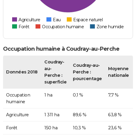
Agriculture
Eau
Espace naturel
Forêt
Occupation humaine
Zone humide
Occupation humaine à Coudray-au-Perche
Coudray-
Coudray-au-
au-
Moyenne
Données 2018
Perche :
Perche :
nationale
pourcentage
superficie
Occupation
1 ha
0,1 %
7,7 %
humaine
Agriculture
1 311 ha
89,6 %
63,8 %
Forêt
150 ha
10,3 %
23,6 %