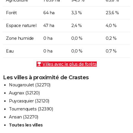
Forêt
64 ha
3,3 %
23,6 %
Espace naturel
47 ha
2,4 %
4,0 %
Zone humide
0 ha
0,0 %
0,2 %
Eau
0 ha
0,0 %
0,7 %
Villes avec le plus de forêts
Les villes à proximité de Crastes
Nougaroulet (32270)
Augnax (32120)
Puycasquier (32120)
Tourrenquets (32390)
Ansan (32270)
Toutes les villes