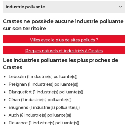
City break
Voyage de noces
Climat
Destinations
Voyage nature
Forum
+
Industrie polluante
PHOTO
GUIDES D'ACHAT
Crastes ne possède aucune industrie polluante
sur son territoire
BONS PLANS
Villes avec le plus de sites pollués ?
CARTE DE VOEUX
Risques naturels et industriels à Crastes
Carte Bonne année
Carte Pâques
Carte de Noël
Carte Saint-Valentin
Carte d'anniversaire
DICTIONNAIRE
Les industries polluantes les plus proches de
Biographies
Expressions
Dictionnaire
Citations
Proverbes
PROGRAMME TV
Crastes
COPAINS D'AVANT
Leboulin (1 industrie(s) polluante(s))
Preignan (1 industrie(s) polluante(s))
Se connecter
Collèges
Universités
Service militaire
S'inscrire
Lycées
Primaires
Entreprises
Avis de recherche
AVIS DE DÉCÈS
Blanquefort (1 industrie(s) polluante(s))
FORUM
Céran (1 industrie(s) polluante(s))
Brugnens (1 industrie(s) polluante(s))
Lifestyle
Sport
Television
Cinema
Bricolage
Culture
Auto
Voyage
Auch (6 industrie(s) polluante(s))
Fleurance (1 industrie(s) polluante(s))