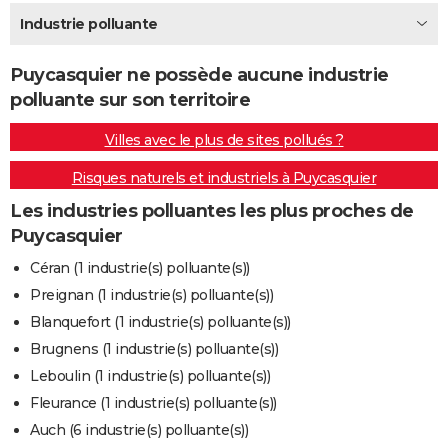
City break
Voyage de noces
Climat
Destinations
Voyage nature
Forum
+
Industrie polluante
PHOTO
GUIDES D'ACHAT
Puycasquier ne possède aucune industrie
polluante sur son territoire
BONS PLANS
Villes avec le plus de sites pollués ?
CARTE DE VOEUX
Risques naturels et industriels à Puycasquier
Carte Bonne année
Carte Pâques
Carte de Noël
Carte Saint-Valentin
Carte d'anniversaire
DICTIONNAIRE
Les industries polluantes les plus proches de
Biographies
Expressions
Dictionnaire
Citations
Proverbes
PROGRAMME TV
Puycasquier
COPAINS D'AVANT
Céran (1 industrie(s) polluante(s))
Preignan (1 industrie(s) polluante(s))
Se connecter
Collèges
Universités
Service militaire
S'inscrire
Lycées
Primaires
Entreprises
Avis de recherche
AVIS DE DÉCÈS
Blanquefort (1 industrie(s) polluante(s))
FORUM
Brugnens (1 industrie(s) polluante(s))
Leboulin (1 industrie(s) polluante(s))
Lifestyle
Sport
Television
Cinema
Bricolage
Culture
Auto
Voyage
Fleurance (1 industrie(s) polluante(s))
Auch (6 industrie(s) polluante(s))