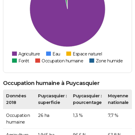
Agriculture
Eau
Espace naturel
Forêt
Occupation humaine
Zone humide
Occupation humaine à Puycasquier
Données
Puycasquier :
Puycasquier :
Moyenne
2018
superficie
pourcentage
nationale
Occupation
26 ha
1,3 %
7,7 %
humaine
Agriculture
1 945 ha
96,6 %
63,8 %