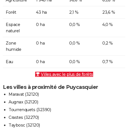
Forêt
43 ha
2,1 %
23,6 %
Espace
0 ha
0,0 %
4,0 %
naturel
Zone
0 ha
0,0 %
0,2 %
humide
Eau
0 ha
0,0 %
0,7 %
Villes avec le plus de forêts
Les villes à proximité de Puycasquier
Maravat (32120)
Augnax (32120)
Tourrenquets (32390)
Crastes (32270)
Taybosc (32120)