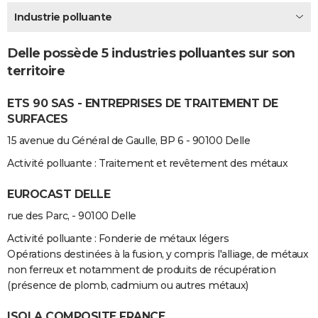
City break
Voyage de noces
Climat
Destinations
Voyage nature
Forum
+
Industrie polluante
PHOTO
GUIDES D'ACHAT
Delle possède 5 industries polluantes sur son
territoire
BONS PLANS
ETS 90 SAS - ENTREPRISES DE TRAITEMENT DE
CARTE DE VOEUX
SURFACES
Carte Bonne année
Carte Pâques
Carte de Noël
Carte Saint-Valentin
Carte d'anniversaire
DICTIONNAIRE
15 avenue du Général de Gaulle, BP 6 - 90100 Delle
Biographies
Expressions
Dictionnaire
Citations
Proverbes
PROGRAMME TV
Activité polluante : Traitement et revêtement des métaux
COPAINS D'AVANT
EUROCAST DELLE
rue des Parc, - 90100 Delle
Se connecter
Collèges
Universités
Service militaire
S'inscrire
Lycées
Primaires
Entreprises
Avis de recherche
AVIS DE DÉCÈS
Activité polluante : Fonderie de métaux légers
FORUM
Opérations destinées à la fusion, y compris l'alliage, de métaux
non ferreux et notamment de produits de récupération
Lifestyle
Sport
Television
Cinema
Bricolage
Culture
Auto
Voyage
(présence de plomb, cadmium ou autres métaux)
ISOLA COMPOSITE FRANCE