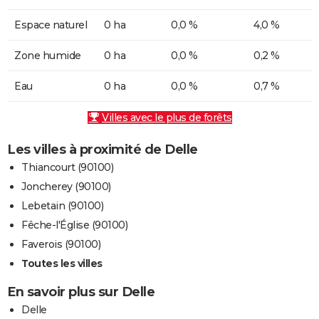
Espace naturel
0 ha
0,0 %
4,0 %
Zone humide
0 ha
0,0 %
0,2 %
Eau
0 ha
0,0 %
0,7 %
Villes avec le plus de forêts
Les villes à proximité de Delle
Thiancourt (90100)
Joncherey (90100)
Lebetain (90100)
Fêche-l'Église (90100)
Faverois (90100)
Toutes les villes
En savoir plus sur Delle
Delle