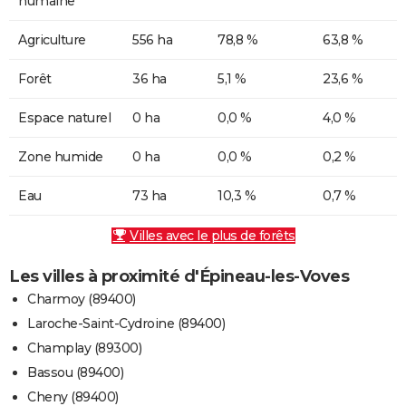
humaine
Agriculture
556 ha
78,8 %
63,8 %
Forêt
36 ha
5,1 %
23,6 %
Espace naturel
0 ha
0,0 %
4,0 %
Zone humide
0 ha
0,0 %
0,2 %
Eau
73 ha
10,3 %
0,7 %
Villes avec le plus de forêts
Les villes à proximité d'Épineau-les-Voves
Charmoy (89400)
Laroche-Saint-Cydroine (89400)
Champlay (89300)
Bassou (89400)
Cheny (89400)