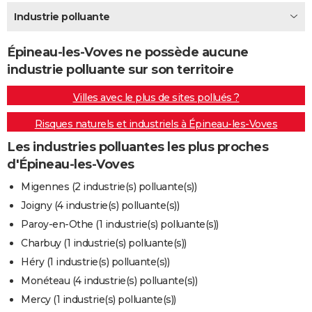
City break
Voyage de noces
Climat
Destinations
Voyage nature
Forum
+
Industrie polluante
PHOTO
GUIDES D'ACHAT
Épineau-les-Voves ne possède aucune
industrie polluante sur son territoire
BONS PLANS
Villes avec le plus de sites pollués ?
CARTE DE VOEUX
Risques naturels et industriels à Épineau-les-Voves
Carte Bonne année
Carte Pâques
Carte de Noël
Carte Saint-Valentin
Carte d'anniversaire
DICTIONNAIRE
Les industries polluantes les plus proches
Biographies
Expressions
Dictionnaire
Citations
Proverbes
PROGRAMME TV
d'Épineau-les-Voves
COPAINS D'AVANT
Migennes (2 industrie(s) polluante(s))
Joigny (4 industrie(s) polluante(s))
Se connecter
Collèges
Universités
Service militaire
S'inscrire
Lycées
Primaires
Entreprises
Avis de recherche
AVIS DE DÉCÈS
Paroy-en-Othe (1 industrie(s) polluante(s))
FORUM
Charbuy (1 industrie(s) polluante(s))
Héry (1 industrie(s) polluante(s))
Lifestyle
Sport
Television
Cinema
Bricolage
Culture
Auto
Voyage
Monéteau (4 industrie(s) polluante(s))
Mercy (1 industrie(s) polluante(s))