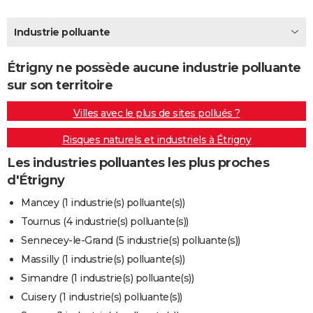
City break
Voyage de noces
Climat
Destinations
Voyage nature
Forum
+
PHOTO
Industrie polluante
GUIDES D'ACHAT
Étrigny ne possède aucune industrie polluante
BONS PLANS
sur son territoire
CARTE DE VOEUX
Villes avec le plus de sites pollués ?
Carte Bonne année
Carte Pâques
Carte de Noël
Carte Saint-Valentin
Carte d'anniversaire
DICTIONNAIRE
Risques naturels et industriels à Étrigny
Biographies
Expressions
Dictionnaire
Citations
Proverbes
PROGRAMME TV
Les industries polluantes les plus proches
d'Étrigny
COPAINS D'AVANT
Mancey (1 industrie(s) polluante(s))
Se connecter
Collèges
Universités
Service militaire
S'inscrire
Lycées
Primaires
Entreprises
Avis de recherche
AVIS DE DÉCÈS
Tournus (4 industrie(s) polluante(s))
Sennecey-le-Grand (5 industrie(s) polluante(s))
FORUM
Massilly (1 industrie(s) polluante(s))
Lifestyle
Sport
Television
Cinema
Bricolage
Culture
Auto
Voyage
Simandre (1 industrie(s) polluante(s))
Cuisery (1 industrie(s) polluante(s))