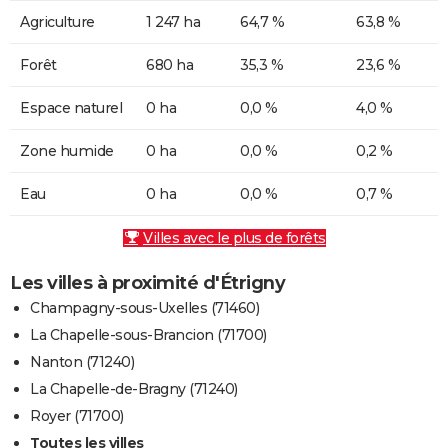
Agriculture
1 247 ha
64,7 %
63,8 %
Forêt
680 ha
35,3 %
23,6 %
Espace naturel
0 ha
0,0 %
4,0 %
Zone humide
0 ha
0,0 %
0,2 %
Eau
0 ha
0,0 %
0,7 %
Villes avec le plus de forêts
Les villes à proximité d'Étrigny
Champagny-sous-Uxelles (71460)
La Chapelle-sous-Brancion (71700)
Nanton (71240)
La Chapelle-de-Bragny (71240)
Royer (71700)
Toutes les villes