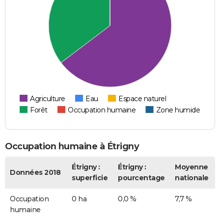
Agriculture
Eau
Espace naturel
Forêt
Occupation humaine
Zone humide
Occupation humaine à Étrigny
Étrigny :
Étrigny :
Moyenne
Données 2018
superficie
pourcentage
nationale
Occupation
0 ha
0,0 %
7,7 %
humaine