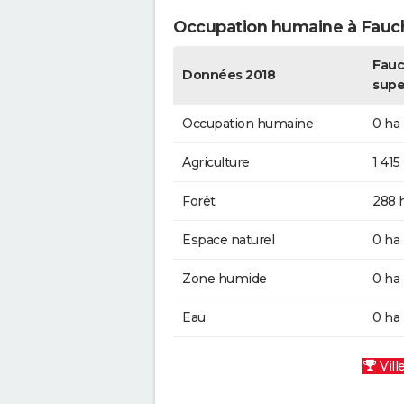
Occupation humaine à Fauc
Fauc
Données 2018
supe
Occupation humaine
0 ha
Agriculture
1 415
Forêt
288 
Espace naturel
0 ha
Zone humide
0 ha
Eau
0 ha
Vill