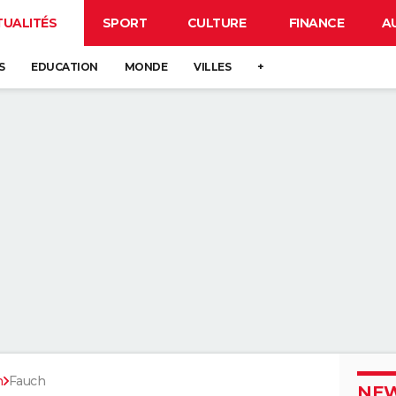
TUALITÉS
SPORT
CULTURE
FINANCE
A
S
EDUCATION
MONDE
VILLES
+
n
Fauch
NEW