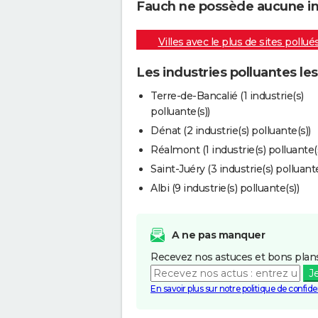
Fauch ne possède aucune indu
Villes avec le plus de sites pollué
Les industries polluantes le
Terre-de-Bancalié (1 industrie(s)
polluante(s))
Dénat (2 industrie(s) polluante(s))
Réalmont (1 industrie(s) polluante(s
Saint-Juéry (3 industrie(s) polluante
Albi (9 industrie(s) polluante(s))
A ne pas manquer
Recevez nos astuces et bons plans
J
En savoir plus sur notre politique de confiden