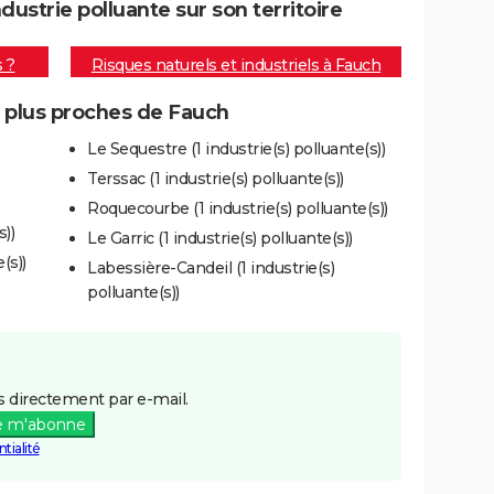
strie polluante sur son territoire
s ?
Risques naturels et industriels à Fauch
s plus proches de Fauch
Le Sequestre (1 industrie(s) polluante(s))
Terssac (1 industrie(s) polluante(s))
Roquecourbe (1 industrie(s) polluante(s))
))
Le Garric (1 industrie(s) polluante(s))
(s))
Labessière-Candeil (1 industrie(s)
polluante(s))
 directement par e-mail.
e m'abonne
tialité