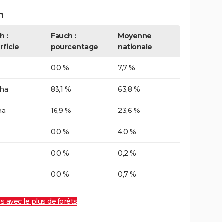
h
h :
Fauch :
Moyenne
rficie
pourcentage
nationale
0,0 %
7,7 %
 ha
83,1 %
63,8 %
ha
16,9 %
23,6 %
0,0 %
4,0 %
0,0 %
0,2 %
0,0 %
0,7 %
es avec le plus de forêts