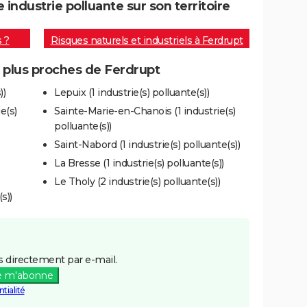
ndustrie polluante sur son territoire
s ?
Risques naturels et industriels à Ferdrupt
s plus proches de Ferdrupt
))
Lepuix (1 industrie(s) polluante(s))
e(s)
Sainte-Marie-en-Chanois (1 industrie(s)
polluante(s))
Saint-Nabord (1 industrie(s) polluante(s))
La Bresse (1 industrie(s) polluante(s))
Le Tholy (2 industrie(s) polluante(s))
s))
 directement par e-mail.
e m'abonne
tialité