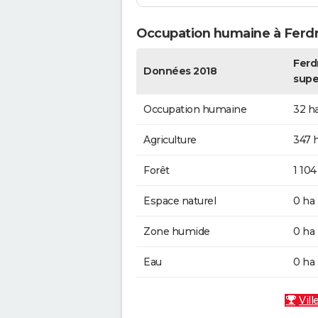
Occupation humaine à Ferd
Ferd
Données 2018
supe
Occupation humaine
32 h
Agriculture
347 
Forêt
1 104
Espace naturel
0 ha
Zone humide
0 ha
Eau
0 ha
Vill