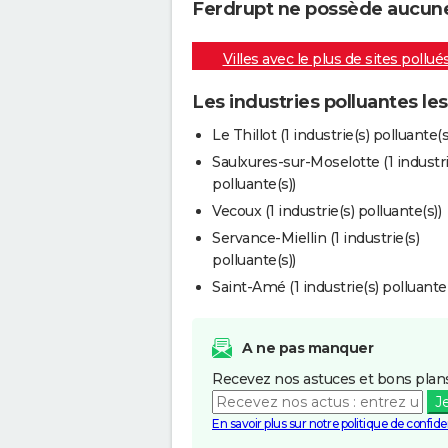
Ferdrupt ne possède aucune i
Villes avec le plus de sites pollué
Les industries polluantes le
Le Thillot (1 industrie(s) polluante(s
Saulxures-sur-Moselotte (1 industri
polluante(s))
Vecoux (1 industrie(s) polluante(s))
Servance-Miellin (1 industrie(s)
polluante(s))
Saint-Amé (1 industrie(s) polluante(
A ne pas manquer
Recevez nos astuces et bons plans
J
En savoir plus sur notre politique de confiden