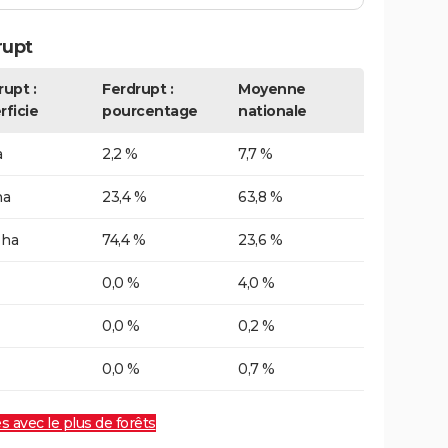
rupt
rupt :
Ferdrupt :
Moyenne
rficie
pourcentage
nationale
a
2,2 %
7,7 %
ha
23,4 %
63,8 %
 ha
74,4 %
23,6 %
0,0 %
4,0 %
0,0 %
0,2 %
0,0 %
0,7 %
es avec le plus de forêts