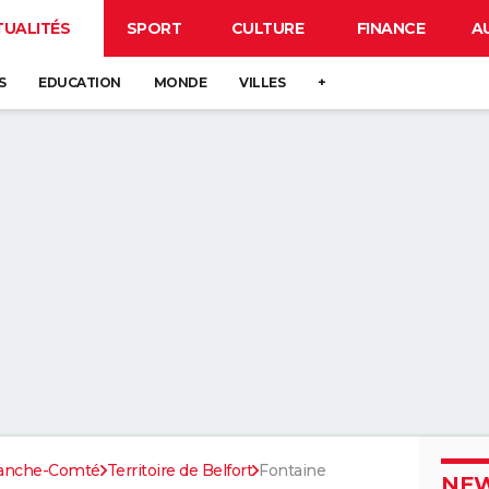
TUALITÉS
SPORT
CULTURE
FINANCE
A
S
EDUCATION
MONDE
VILLES
+
ranche-Comté
Territoire de Belfort
Fontaine
NEW