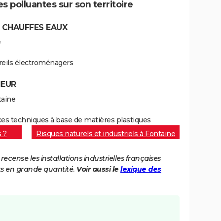
s polluantes sur son territoire
 CHAUFFES EAUX
e
areils électroménagers
IEUR
taine
ièces techniques à base de matières plastiques
s ?
Risques naturels et industriels à Fontaine
cense les installations industrielles françaises
ts en grande quantité.
Voir aussi le
lexique des