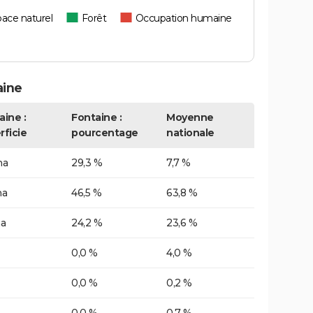
ace naturel
Forêt
Occupation humaine
aine
aine :
Fontaine :
Moyenne
rficie
pourcentage
nationale
ha
29,3 %
7,7 %
ha
46,5 %
63,8 %
ha
24,2 %
23,6 %
0,0 %
4,0 %
0,0 %
0,2 %