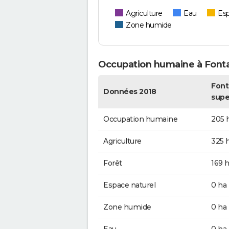
Agriculture
Eau
Esp
Zone humide
Occupation humaine à Font
Font
Données 2018
supe
Occupation humaine
205 
Agriculture
325 
Forêt
169 
Espace naturel
0 ha
Zone humide
0 ha