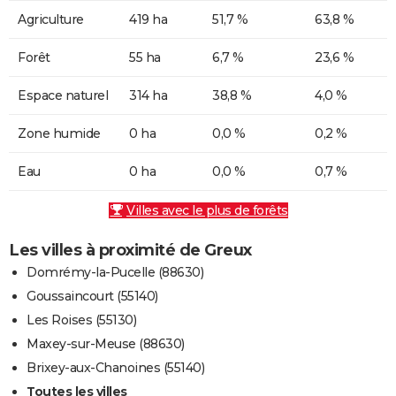
Agriculture
419 ha
51,7 %
63,8 %
Forêt
55 ha
6,7 %
23,6 %
Espace naturel
314 ha
38,8 %
4,0 %
Zone humide
0 ha
0,0 %
0,2 %
Eau
0 ha
0,0 %
0,7 %
Villes avec le plus de forêts
Les villes à proximité de Greux
Domrémy-la-Pucelle (88630)
Goussaincourt (55140)
Les Roises (55130)
Maxey-sur-Meuse (88630)
Brixey-aux-Chanoines (55140)
Toutes les villes