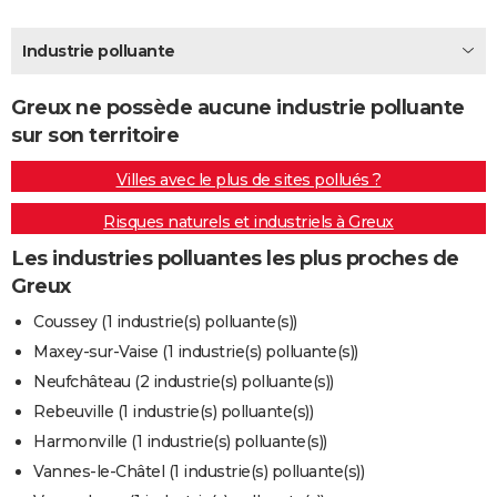
City break
Voyage de noces
Climat
Destinations
Voyage nature
Forum
+
PHOTO
Industrie polluante
GUIDES D'ACHAT
Greux ne possède aucune industrie polluante
BONS PLANS
sur son territoire
CARTE DE VOEUX
Villes avec le plus de sites pollués ?
Carte Bonne année
Carte Pâques
Carte de Noël
Carte Saint-Valentin
Carte d'anniversaire
DICTIONNAIRE
Risques naturels et industriels à Greux
Biographies
Expressions
Dictionnaire
Citations
Proverbes
PROGRAMME TV
Les industries polluantes les plus proches de
Greux
COPAINS D'AVANT
Coussey (1 industrie(s) polluante(s))
Se connecter
Collèges
Universités
Service militaire
S'inscrire
Lycées
Primaires
Entreprises
Avis de recherche
AVIS DE DÉCÈS
Maxey-sur-Vaise (1 industrie(s) polluante(s))
Neufchâteau (2 industrie(s) polluante(s))
FORUM
Rebeuville (1 industrie(s) polluante(s))
Lifestyle
Sport
Television
Cinema
Bricolage
Culture
Auto
Voyage
Harmonville (1 industrie(s) polluante(s))
Vannes-le-Châtel (1 industrie(s) polluante(s))